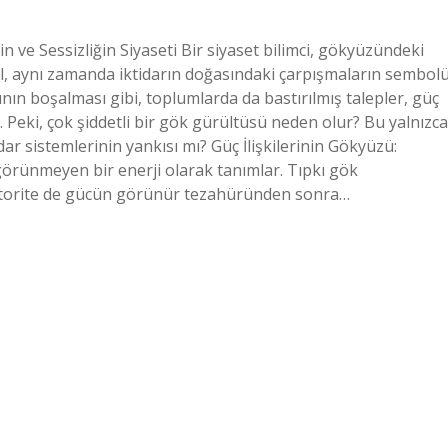
 ve Sessizliğin Siyaseti Bir siyaset bilimci, gökyüzündeki
ğil, aynı zamanda iktidarın doğasındaki çarpışmaların sembol
nın boşalması gibi, toplumlarda da bastırılmış talepler, güç
r. Peki, çok şiddetli bir gök gürültüsü neden olur? Bu yalnızca
idar sistemlerinin yankısı mı? Güç İlişkilerinin Gökyüzü:
 görünmeyen bir enerji olarak tanımlar. Tıpkı gök
k otorite de gücün görünür tezahüründen sonra…