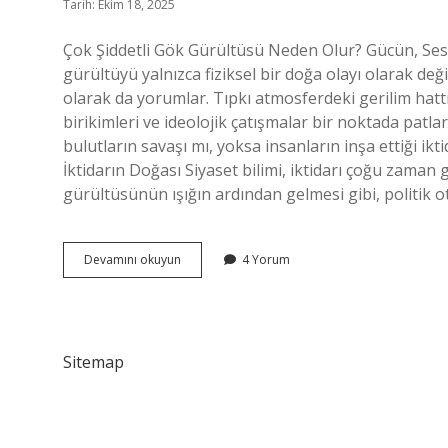
Tarih: Ekim 18, 2025
Çok Şiddetli Gök Gürültüsü Neden Olur? Gücün, Sesin
gürültüyü yalnızca fiziksel bir doğa olayı olarak de
olarak da yorumlar. Tıpkı atmosferdeki gerilim hattı
birikimleri ve ideolojik çatışmalar bir noktada patla
bulutların savaşı mı, yoksa insanların inşa ettiği ikt
İktidarın Doğası Siyaset bilimi, iktidarı çoğu zaman
gürültüsünün ışığın ardından gelmesi gibi, politi
Çok
Devamını okuyun
4 Yorum
şiddetli
gök
gürültüsü
neden
olur
Sitemap
?