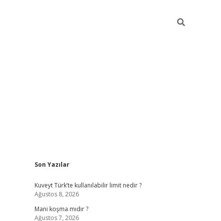
Sidebar
Son Yazılar
grandoperabet yeni gir
Kuveyt Türk’te kullanılabilir limit nedir ?
Ağustos 8, 2026
Mani koşma mıdır ?
Ağustos 7, 2026