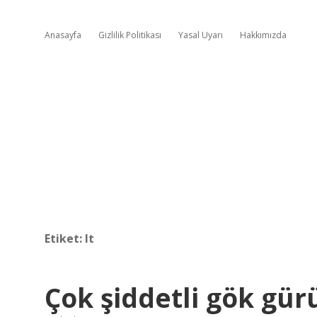
Anasayfa
Gizlilik Politikası
Yasal Uyarı
Hakkımızda
Etiket:
lt
Çok şiddetli gök gür