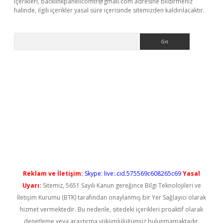
içerikleri,
backlinkpanelicomtr@gmail.com
adresine bildirmeniz
halinde, ilgili içerikler yasal süre içerisinde sitemizden kaldırılacaktır.
Arama
 yeni giriş
Reklam ve İletişim:
Skype: live:.cid.575569c608265c69
Yasal
Uyarı:
Sitemiz, 5651 Sayılı Kanun gereğince Bilgi Teknolojileri ve
İletişim Kurumu (BTK) tarafından onaylanmış bir Yer Sağlayıcı olarak
hizmet vermektedir. Bu nedenle, sitedeki içerikleri proaktif olarak
denetleme veya araştırma yükümlülüğümüz bulunmamaktadır.