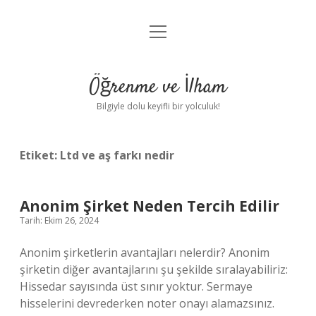
menüyü
Anasayfa
aç
Gizlilik Politikası
Öğrenme ve İlham
Yasal Uyarı
Bilgiyle dolu keyifli bir yolculuk!
Hakkımızda
Etiket:
Ltd ve aş farkı nedir
Anonim Şirket Neden Tercih Edilir
Tarih: Ekim 26, 2024
Anonim şirketlerin avantajları nelerdir? Anonim
şirketin diğer avantajlarını şu şekilde sıralayabiliriz:
Hissedar sayısında üst sınır yoktur. Sermaye
hisselerini devrederken noter onayı alamazsınız.