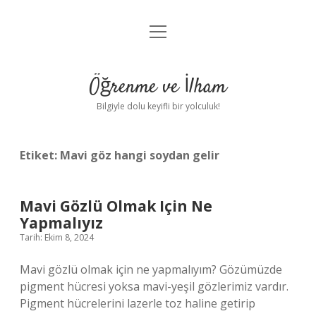
menüyü
Anasayfa
aç
Gizlilik Politikası
Öğrenme ve İlham
Yasal Uyarı
Bilgiyle dolu keyifli bir yolculuk!
Hakkımızda
Etiket:
Mavi göz hangi soydan gelir
Mavi Gözlü Olmak Için Ne
Yapmalıyız
Tarih: Ekim 8, 2024
Mavi gözlü olmak için ne yapmalıyım? Gözümüzde
pigment hücresi yoksa mavi-yeşil gözlerimiz vardır.
Pigment hücrelerini lazerle toz haline getirip