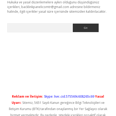
Hukuka ve yasal düzenlemelere aykırı olduğunu düşündüğünüz
içerikleri,
backlinkpanelicomtr@gmail.com
adresine bildirmeniz
halinde, ilgili içerikler yasal süre içerisinde sitemizden kaldırılacaktır.
Arama
 yeni giriş
Reklam ve İletişim:
Skype: live:.cid.575569c608265c69
Yasal
Uyarı:
Sitemiz, 5651 Sayılı Kanun gereğince Bilgi Teknolojileri ve
İletişim Kurumu (BTK) tarafından onaylanmış bir Yer Sağlayıcı olarak
hizmet vermektedir. Bu nedenle, sitedeki içerikleri proaktif olarak