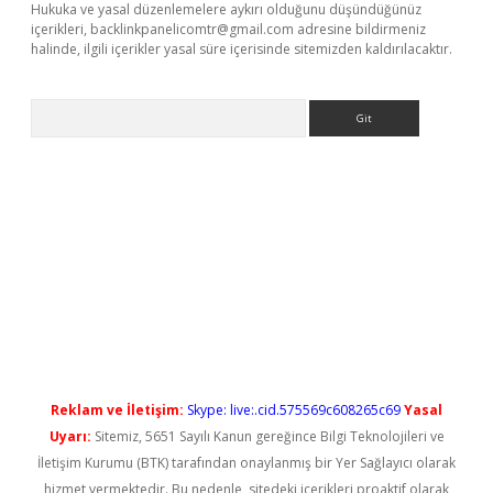
Hukuka ve yasal düzenlemelere aykırı olduğunu düşündüğünüz
içerikleri,
backlinkpanelicomtr@gmail.com
adresine bildirmeniz
halinde, ilgili içerikler yasal süre içerisinde sitemizden kaldırılacaktır.
Arama
yeni giriş
Reklam ve İletişim:
Skype: live:.cid.575569c608265c69
Yasal
Uyarı:
Sitemiz, 5651 Sayılı Kanun gereğince Bilgi Teknolojileri ve
İletişim Kurumu (BTK) tarafından onaylanmış bir Yer Sağlayıcı olarak
hizmet vermektedir. Bu nedenle, sitedeki içerikleri proaktif olarak