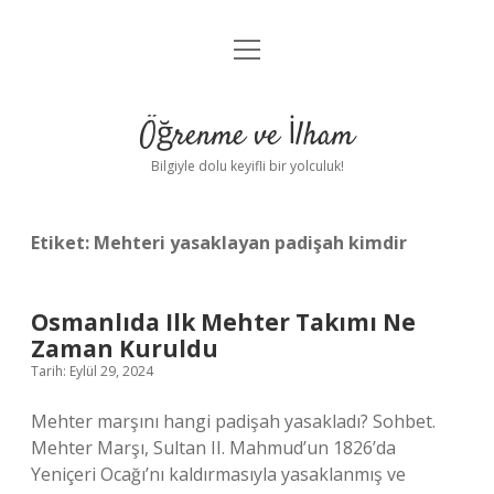
menüyü
Anasayfa
aç
Gizlilik Politikası
Öğrenme ve İlham
Yasal Uyarı
Bilgiyle dolu keyifli bir yolculuk!
Hakkımızda
Etiket:
Mehteri yasaklayan padişah kimdir
Osmanlıda Ilk Mehter Takımı Ne
Zaman Kuruldu
Tarih: Eylül 29, 2024
Mehter marşını hangi padişah yasakladı? Sohbet.
Mehter Marşı, Sultan II. Mahmud’un 1826’da
Yeniçeri Ocağı’nı kaldırmasıyla yasaklanmış ve