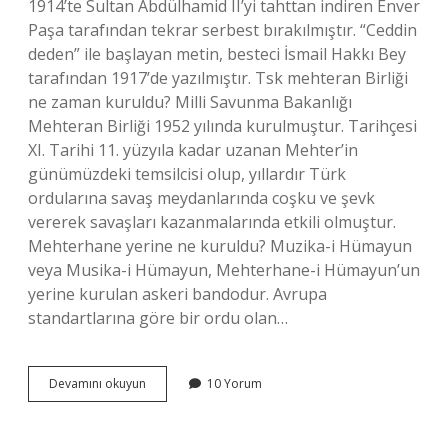
1914’te Sultan Abdülhamid II’yi tahttan indiren Enver
Paşa tarafından tekrar serbest bırakılmıştır. “Ceddin
deden” ile başlayan metin, besteci İsmail Hakkı Bey
tarafından 1917’de yazılmıştır. Tsk mehteran Birliği
ne zaman kuruldu? Milli Savunma Bakanlığı
Mehteran Birliği 1952 yılında kurulmuştur. Tarihçesi
XI. Tarihi 11. yüzyıla kadar uzanan Mehter’in
günümüzdeki temsilcisi olup, yıllardır Türk
ordularına savaş meydanlarında coşku ve şevk
vererek savaşları kazanmalarında etkili olmuştur.
Mehterhane yerine ne kuruldu? Muzika-i Hümayun
veya Musika-i Hümayun, Mehterhane-i Hümayun’un
yerine kurulan askeri bandodur. Avrupa
standartlarına göre bir ordu olan…
Osmanlıda
Devamını okuyun
10 Yorum
Ilk
Mehter
Takımı