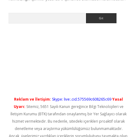
Arama
 yeni giriş
Reklam ve İletişim:
Skype: live:.cid.575569c608265c69
Yasal
Uyarı:
Sitemiz, 5651 Sayılı Kanun gereğince Bilgi Teknolojileri ve
İletişim Kurumu (BTK) tarafından onaylanmış bir Yer Sağlayıcı olarak
hizmet vermektedir. Bu nedenle, sitedeki içerikleri proaktif olarak
denetleme veya araştırma yükümlülüğümüz bulunmamaktadır.
Ancak, üyelerimiz yazdıkları içeriklerin sorumluluğunu taşımakta olup,