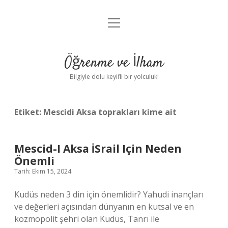
menüyü
Anasayfa
aç
Gizlilik Politikası
Öğrenme ve İlham
Yasal Uyarı
Bilgiyle dolu keyifli bir yolculuk!
Hakkımızda
Etiket:
Mescidi Aksa toprakları kime ait
Mescid-I Aksa İSrail Için Neden
Önemli
Tarih: Ekim 15, 2024
Kudüs neden 3 din için önemlidir? Yahudi inançları
ve değerleri açısından dünyanın en kutsal ve en
kozmopolit şehri olan Kudüs, Tanrı ile