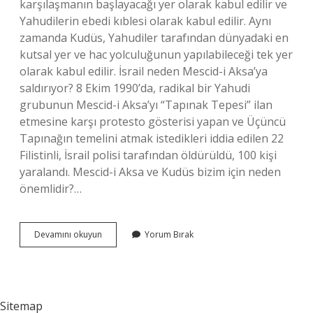
karşılaşmanın başlayacağı yer olarak kabul edilir ve
Yahudilerin ebedi kıblesi olarak kabul edilir. Aynı
zamanda Kudüs, Yahudiler tarafından dünyadaki en
kutsal yer ve hac yolculuğunun yapılabileceği tek yer
olarak kabul edilir. İsrail neden Mescid-i Aksa’ya
saldırıyor? 8 Ekim 1990’da, radikal bir Yahudi
grubunun Mescid-i Aksa’yı “Tapınak Tepesi” ilan
etmesine karşı protesto gösterisi yapan ve Üçüncü
Tapınağın temelini atmak istedikleri iddia edilen 22
Filistinli, İsrail polisi tarafından öldürüldü, 100 kişi
yaralandı. Mescid-i Aksa ve Kudüs bizim için neden
önemlidir?…
Mescid-
Devamını okuyun
Yorum Bırak
I
Aksa
İSrail
Için
Neden
Sitemap
Önemli