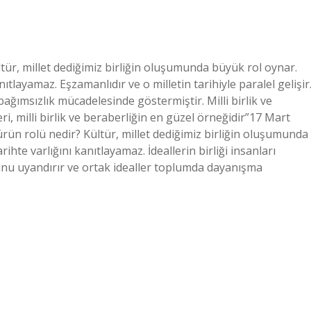
ültür, millet dediğimiz birliğin oluşumunda büyük rol oynar.
nıtlayamaz. Eşzamanlıdır ve o milletin tarihiyle paralel gelişir
bağımsızlık mücadelesinde göstermiştir. Milli birlik ve
i, milli birlik ve beraberliğin en güzel örneğidir”17 Mart
ürün rolü nedir? Kültür, millet dediğimiz birliğin oluşumunda
ihte varlığını kanıtlayamaz. İdeallerin birliği insanları
usunu uyandırır ve ortak idealler toplumda dayanışma