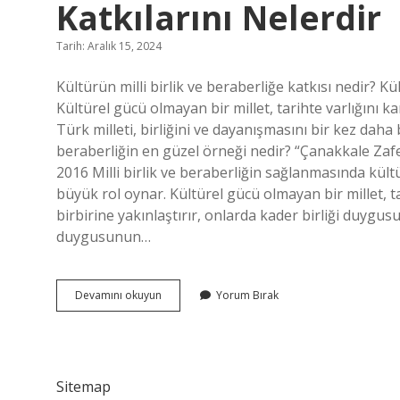
Katkılarını Nelerdir
Tarih: Aralık 15, 2024
Kültürün milli birlik ve beraberliğe katkısı nedir? K
Kültürel gücü olmayan bir millet, tarihte varlığını ka
Türk milleti, birliğini ve dayanışmasını bir kez daha 
beraberliğin en güzel örneği nedir? “Çanakkale Zafer
2016 Milli birlik ve beraberliğin sağlanmasında kült
büyük rol oynar. Kültürel gücü olmayan bir millet, tar
birbirine yakınlaştırır, onlarda kader birliği duyg
duygusunun…
Milli
Devamını okuyun
Yorum Bırak
Birlik
Ve
Beraberliğin
Toplum
Hayatına
Sitemap
Katkılarını