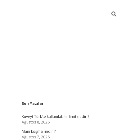
Sidebar
Son Yazılar
grandoperabet yeni gi
Kuveyt Türk’te kullanılabilir limit nedir ?
Ağustos 8, 2026
Mani koşma mıdır ?
Ağustos 7, 2026