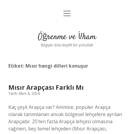
menüyü
Anasayfa
aç
Gizlilik Politikası
Öğrenme ve İlham
Yasal Uyarı
Bilgiyle dolu keyifli bir yolculuk!
Hakkımızda
Etiket:
Mısır hangi dilleri konuşur
Mısır Arapçası Farklı Mı
Tarih: Ekim 8, 2024
Kaç çeşit Arapça var? Ammice, popüler Arapça
olarak tanımlanan ancak bölgesel lehçelere ayrılan
Arapçadır. 25’ten fazla Arapça lehçesi olmasına
rağmen, beş temel lehçeden (Mısır Arapçası,