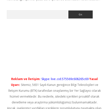
Arama
yeni giriş
Reklam ve İletişim:
Skype: live:.cid.575569c608265c69
Yasal
Uyarı:
Sitemiz, 5651 Sayılı Kanun gereğince Bilgi Teknolojileri ve
İletişim Kurumu (BTK) tarafından onaylanmış bir Yer Sağlayıcı olarak
hizmet vermektedir. Bu nedenle, sitedeki içerikleri proaktif olarak
denetleme veya araştırma yükümlülüğümüz bulunmamaktadır.
Ancak, üyelerimiz yazdıkları içeriklerin sorumluluğunu taşımakta olup,