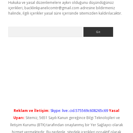
Hukuka ve yasal düzenlemelere aykırı olduğunu düşündüğünüz
içerikleri,
backlinkpanelicomtr@gmail.com
adresine bildirmeniz
halinde, ilgili içerikler yasal süre içerisinde sitemizden kaldırılacaktır.
Arama
bet yeni giriş
Reklam ve İletişim:
Skype: live:.cid.575569c608265c69
Yasal
Uyarı:
Sitemiz, 5651 Sayılı Kanun gereğince Bilgi Teknolojileri ve
İletişim Kurumu (BTK) tarafından onaylanmış bir Yer Sağlayıcı olarak
hizmet vermektedir. Bu nedenle, sitedeki içerikleri proaktif olarak