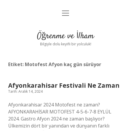
menüyü
Anasayfa
aç
Gizlilik Politikası
Öğrenme ve İlham
Yasal Uyarı
Bilgiyle dolu keyifli bir yolculuk!
Hakkımızda
Etiket:
Motofest Afyon kaç gün sürüyor
Afyonkarahisar Festivali Ne Zaman
Tarih: Aralık 14, 2024
Afyonkarahisar 2024 Motofest ne zaman?
AFYONKARAHİSAR MOTOFEST 4-5-6-7-8 EYLÜL
2024. Gastro Afyon 2024 ne zaman başlıyor?
Ülkemizin dört bir yanından ve dünyanın farklı