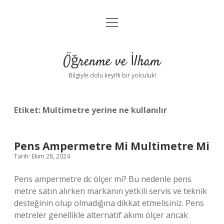
menüyü
Anasayfa
aç
Gizlilik Politikası
Öğrenme ve İlham
Yasal Uyarı
Bilgiyle dolu keyifli bir yolculuk!
Hakkımızda
Etiket:
Multimetre yerine ne kullanılır
Pens Ampermetre Mi Multimetre Mi
Tarih: Ekim 28, 2024
Pens ampermetre dc ölçer mi? Bu nedenle pens
metre satın alırken markanın yetkili servis ve teknik
desteğinin olup olmadığına dikkat etmelisiniz. Pens
metreler genellikle alternatif akımı ölçer ancak