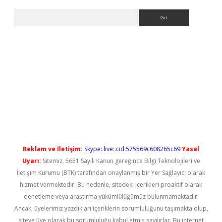
Arama
yeni giriş
Reklam ve İletişim:
Skype: live:.cid.575569c608265c69
Yasal
Uyarı:
Sitemiz, 5651 Sayılı Kanun gereğince Bilgi Teknolojileri ve
İletişim Kurumu (BTK) tarafından onaylanmış bir Yer Sağlayıcı olarak
hizmet vermektedir. Bu nedenle, sitedeki içerikleri proaktif olarak
denetleme veya araştırma yükümlülüğümüz bulunmamaktadır.
Ancak, üyelerimiz yazdıkları içeriklerin sorumluluğunu taşımakta olup,
siteye üye olarak bu sorumluluğu kabul etmiş sayılırlar. Bu internet