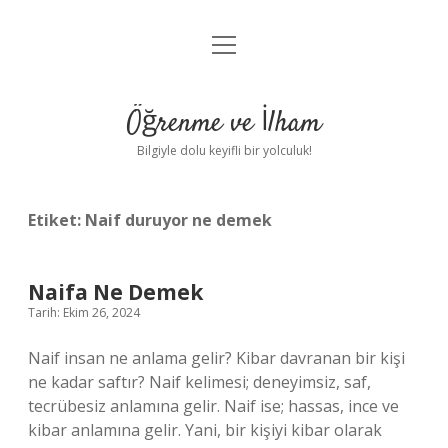
menüyü
Anasayfa
aç
Gizlilik Politikası
Öğrenme ve İlham
Yasal Uyarı
Bilgiyle dolu keyifli bir yolculuk!
Hakkımızda
Etiket:
Naif duruyor ne demek
Naifa Ne Demek
Tarih: Ekim 26, 2024
Naif insan ne anlama gelir? Kibar davranan bir kişi
ne kadar saftır? Naif kelimesi; deneyimsiz, saf,
tecrübesiz anlamına gelir. Naif ise; hassas, ince ve
kibar anlamına gelir. Yani, bir kişiyi kibar olarak