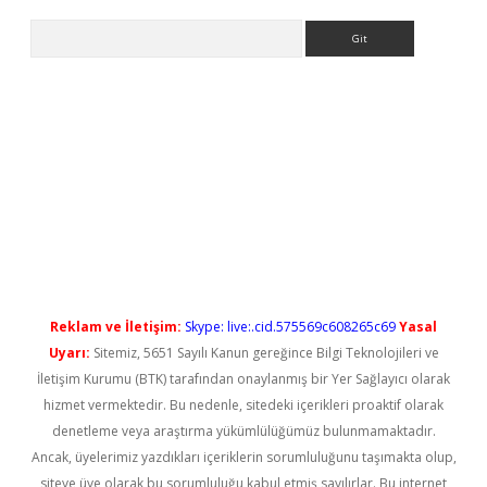
Arama
 yeni giriş
Reklam ve İletişim:
Skype: live:.cid.575569c608265c69
Yasal
Uyarı:
Sitemiz, 5651 Sayılı Kanun gereğince Bilgi Teknolojileri ve
İletişim Kurumu (BTK) tarafından onaylanmış bir Yer Sağlayıcı olarak
hizmet vermektedir. Bu nedenle, sitedeki içerikleri proaktif olarak
denetleme veya araştırma yükümlülüğümüz bulunmamaktadır.
Ancak, üyelerimiz yazdıkları içeriklerin sorumluluğunu taşımakta olup,
siteye üye olarak bu sorumluluğu kabul etmiş sayılırlar. Bu internet