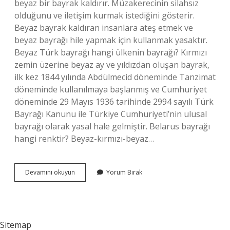
beyaz bir bayrak kaldırır. Müzakerecinin silahsız
olduğunu ve iletişim kurmak istediğini gösterir.
Beyaz bayrak kaldıran insanlara ateş etmek ve
beyaz bayrağı hile yapmak için kullanmak yasaktır.
Beyaz Türk bayrağı hangi ülkenin bayrağı? Kırmızı
zemin üzerine beyaz ay ve yıldızdan oluşan bayrak,
ilk kez 1844 yılında Abdülmecid döneminde Tanzimat
döneminde kullanılmaya başlanmış ve Cumhuriyet
döneminde 29 Mayıs 1936 tarihinde 2994 sayılı Türk
Bayrağı Kanunu ile Türkiye Cumhuriyeti’nin ulusal
bayrağı olarak yasal hale gelmiştir. Belarus bayrağı
hangi renktir? Beyaz-kırmızı-beyaz…
Beyaz
Devamını okuyun
Yorum Bırak
Bayrak
Hangi
Ülkeye
Ait
Sitemap