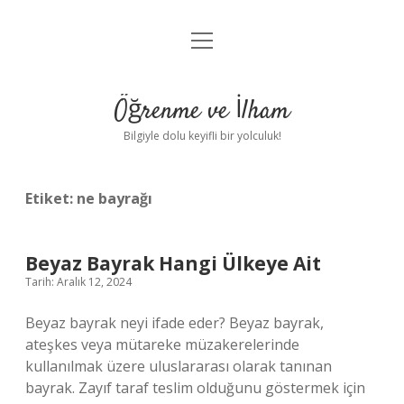
menüyü
Anasayfa
aç
Gizlilik Politikası
Öğrenme ve İlham
Yasal Uyarı
Bilgiyle dolu keyifli bir yolculuk!
Hakkımızda
Etiket:
ne bayrağı
Beyaz Bayrak Hangi Ülkeye Ait
Tarih: Aralık 12, 2024
Beyaz bayrak neyi ifade eder? Beyaz bayrak,
ateşkes veya mütareke müzakerelerinde
kullanılmak üzere uluslararası olarak tanınan
bayrak. Zayıf taraf teslim olduğunu göstermek için