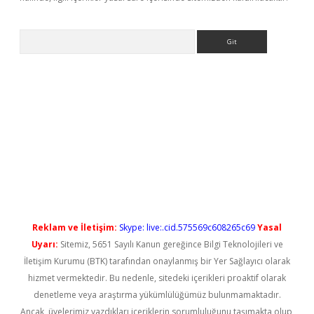
Arama
yeni giriş
Reklam ve İletişim:
Skype: live:.cid.575569c608265c69
Yasal
Uyarı:
Sitemiz, 5651 Sayılı Kanun gereğince Bilgi Teknolojileri ve
İletişim Kurumu (BTK) tarafından onaylanmış bir Yer Sağlayıcı olarak
hizmet vermektedir. Bu nedenle, sitedeki içerikleri proaktif olarak
denetleme veya araştırma yükümlülüğümüz bulunmamaktadır.
Ancak, üyelerimiz yazdıkları içeriklerin sorumluluğunu taşımakta olup,