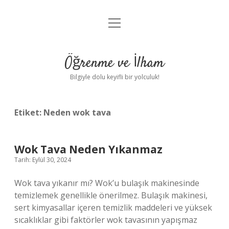
menüyü
Anasayfa
aç
Gizlilik Politikası
Öğrenme ve İlham
Yasal Uyarı
Bilgiyle dolu keyifli bir yolculuk!
Hakkımızda
Etiket:
Neden wok tava
Wok Tava Neden Yıkanmaz
Tarih: Eylül 30, 2024
Wok tava yıkanır mı? Wok’u bulaşık makinesinde
temizlemek genellikle önerilmez. Bulaşık makinesi,
sert kimyasallar içeren temizlik maddeleri ve yüksek
sıcaklıklar gibi faktörler wok tavasının yapışmaz