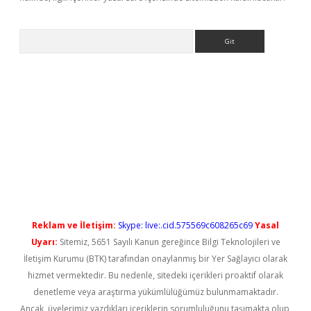
Arama
yeni giriş
Reklam ve İletişim:
Skype: live:.cid.575569c608265c69
Yasal
Uyarı:
Sitemiz, 5651 Sayılı Kanun gereğince Bilgi Teknolojileri ve
İletişim Kurumu (BTK) tarafından onaylanmış bir Yer Sağlayıcı olarak
hizmet vermektedir. Bu nedenle, sitedeki içerikleri proaktif olarak
denetleme veya araştırma yükümlülüğümüz bulunmamaktadır.
Ancak, üyelerimiz yazdıkları içeriklerin sorumluluğunu taşımakta olup,