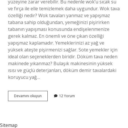
yüzeyine zarar verebilir. Bu nedenle wok’u sıcak su
ve fırça ile elle temizlemek daha uygundur. Wok tava
özelliği nedir? Wok tavaları yanmaz ve yapışmaz
tabana sahip olduğundan, yemeğinizi pişirirken
tabanın yapışması konusunda endişelenmenize
gerek kalmaz. En önemli ve öne çıkan özelliği
yapışmaz kaplamadır. Yemeklerinizi az yağ ve
yüksek ateşte pişirmenizi sağlar. Sote yemekler için
ideal olan seçeneklerden biridir. Döküm tava neden
makinede yıkanmaz? Bulaşık makinesinin yüksek
ısısı ve güçlü deterjanları, döküm demir tavalardaki
koruyucu yağ…
Wok
Devamını okuyun
12 Yorum
Tava
Neden
Yıkanmaz
Sitemap