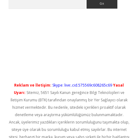
Arama
yeni giriş
Reklam ve İletişim:
Skype: live:.cid.575569c608265c69
Yasal
Uyarı:
Sitemiz, 5651 Sayılı Kanun gereğince Bilgi Teknolojileri ve
İletişim Kurumu (BTK) tarafından onaylanmış bir Yer Sağlayıcı olarak
hizmet vermektedir. Bu nedenle, sitedeki içerikleri proaktif olarak
denetleme veya araştırma yükümlülüğümüz bulunmamaktadır.
Ancak, üyelerimiz yazdıkları içeriklerin sorumluluğunu taşımakta olup,
siteye üye olarak bu sorumluluğu kabul etmiş sayılırlar. Bu internet
sitesi, herhangi bir marka, kurum veya şahıs şirketi ile hiçbir bağlantısı