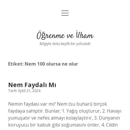
menüyü
Anasayfa
aç
Gizlilik Politikası
Öğrenme ve İlham
Yasal Uyarı
Bilgiyle dolu keyifli bir yolculuk!
Hakkımızda
Etiket:
Nem 100 olursa ne olur
Nem Faydalı Mı
Tarih: Eylül 21, 2024
Nemin faydası var mı? Nem (su buharı) birçok
faydaya sahiptir. Bunlar; 1. Yağış oluşturur, 2. Havayı
yumuşatır ve nefes almayı kolaylaştırır, 3. Dünyanın
koruyucu bir kabuk gibi soğumasını önler, 4. Cildin