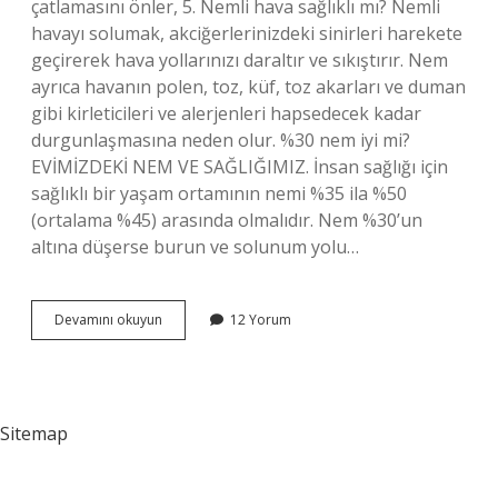
çatlamasını önler, 5. Nemli hava sağlıklı mı? Nemli
havayı solumak, akciğerlerinizdeki sinirleri harekete
geçirerek hava yollarınızı daraltır ve sıkıştırır. Nem
ayrıca havanın polen, toz, küf, toz akarları ve duman
gibi kirleticileri ve alerjenleri hapsedecek kadar
durgunlaşmasına neden olur. %30 nem iyi mi?
EVİMİZDEKİ NEM VE SAĞLIĞIMIZ. İnsan sağlığı için
sağlıklı bir yaşam ortamının nemi %35 ila %50
(ortalama %45) arasında olmalıdır. Nem %30’un
altına düşerse burun ve solunum yolu…
Nem
Devamını okuyun
12 Yorum
Faydalı
Mı
Sitemap