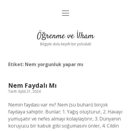
menüyü
Anasayfa
aç
Gizlilik Politikası
Öğrenme ve İlham
Yasal Uyarı
Bilgiyle dolu keyifli bir yolculuk!
Hakkımızda
Etiket:
Nem yorgunluk yapar mı
Nem Faydalı Mı
Tarih: Eylül 21, 2024
Nemin faydası var mı? Nem (su buharı) birçok
faydaya sahiptir. Bunlar; 1. Yağış oluşturur, 2. Havayı
yumuşatır ve nefes almayı kolaylaştırır, 3. Dünyanın
koruyucu bir kabuk gibi soğumasını önler, 4. Cildin