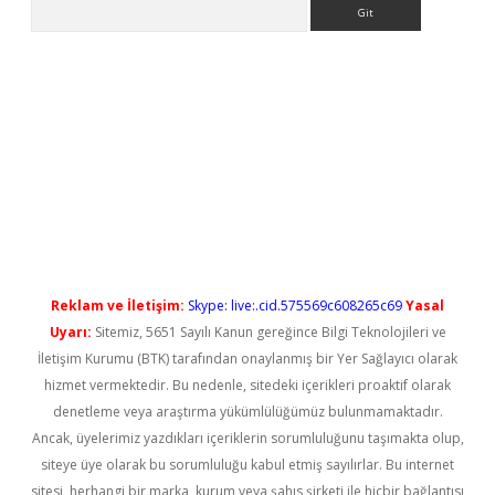
Arama
operabet yeni giriş
Reklam ve İletişim:
Skype: live:.cid.575569c608265c69
Yasal
Uyarı:
Sitemiz, 5651 Sayılı Kanun gereğince Bilgi Teknolojileri ve
İletişim Kurumu (BTK) tarafından onaylanmış bir Yer Sağlayıcı olarak
hizmet vermektedir. Bu nedenle, sitedeki içerikleri proaktif olarak
denetleme veya araştırma yükümlülüğümüz bulunmamaktadır.
Ancak, üyelerimiz yazdıkları içeriklerin sorumluluğunu taşımakta olup,
siteye üye olarak bu sorumluluğu kabul etmiş sayılırlar. Bu internet
sitesi, herhangi bir marka, kurum veya şahıs şirketi ile hiçbir bağlantısı