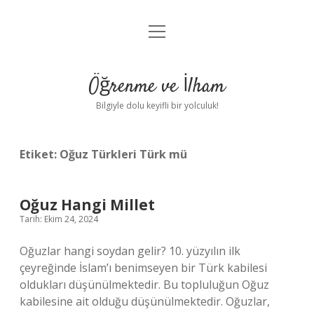
menüyü
Anasayfa
aç
Gizlilik Politikası
Öğrenme ve İlham
Yasal Uyarı
Bilgiyle dolu keyifli bir yolculuk!
Hakkımızda
Etiket:
Oğuz Türkleri Türk mü
Oğuz Hangi Millet
Tarih: Ekim 24, 2024
Oğuzlar hangi soydan gelir? 10. yüzyılın ilk
çeyreğinde İslam’ı benimseyen bir Türk kabilesi
oldukları düşünülmektedir. Bu topluluğun Oğuz
kabilesine ait olduğu düşünülmektedir. Oğuzlar,