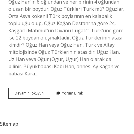
Oğuz Han’ın 6 oğlundan ve her birinin 4 oğlundan
oluşan bir boydur. Oğuz Türkleri Türk mü? Oğuzlar,
Orta Asya kökenli Türk boylarının en kalabalık
topluluğu olup, Oğuz Kağan Destanı’na göre 24,
Kaşgarlı Mahmut’un Divânu Lügati’t-Türk’üne göre
ise 22 boydan oluşmaktadır. Oğuz Türklerinin atası
kimdir? Oğuz Han veya Oğuz Han, Türk ve Altay
mitolojisinde Oğuz Türklerinin atasıdır. Uğuz Han,
Uz Han veya Oğur (Ogur, Ugur) Han olarak da
bilinir. Büyükbabası Kabi Han, annesi Ay Kağan ve
babası Kara…
Oğuz
Devamını okuyun
Yorum Bırak
Hangi
Millet
Sitemap