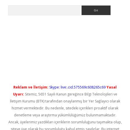
Arama
yeni giriş
Reklam ve İletişim:
Skype: live:.cid.575569c608265c69
Yasal
Uyarı:
Sitemiz, 5651 Sayılı Kanun gereğince Bilgi Teknolojileri ve
İletişim Kurumu (BTK) tarafından onaylanmış bir Yer Sağlayıcı olarak
hizmet vermektedir. Bu nedenle, sitedeki içerikleri proaktif olarak
denetleme veya araştırma yükümlülüğümüz bulunmamaktadır.
Ancak, üyelerimiz yazdıkları içeriklerin sorumluluğunu taşımakta olup,
siteye üye olarak bu sorumluluğu kabul etmiş sayılırlar. Bu internet