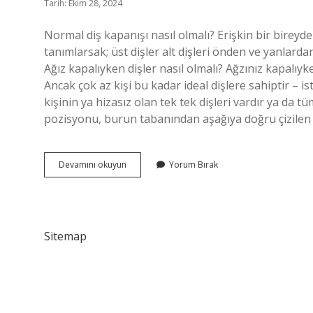
Tarih: Ekim 28, 2024
Normal diş kapanışı nasıl olmalı? Erişkin bir bireyde 
tanımlarsak; üst dişler alt dişleri önden ve yanlarda
Ağız kapalıyken dişler nasıl olmalı? Ağzınız kapalıy
Ancak çok az kişi bu kadar ideal dişlere sahiptir – is
kişinin ya hizasız olan tek tek dişleri vardır ya da tü
pozisyonu, burun tabanından aşağıya doğru çizilen h
Ideal
Devamını okuyun
Yorum Bırak
Diş
Kapanışı
Nasıl
Olmalı
Sitemap