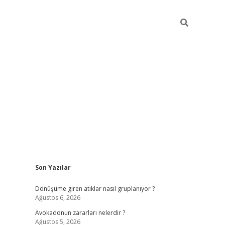
Sidebar
Son Yazılar
grandoperabet yeni gir
Dönüşüme giren atıklar nasıl gruplanıyor ?
Ağustos 6, 2026
Avokadonun zararları nelerdir ?
Ağustos 5, 2026