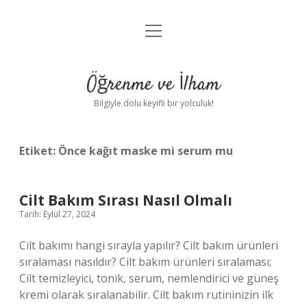
menüyü
Anasayfa
aç
Gizlilik Politikası
Öğrenme ve İlham
Yasal Uyarı
Bilgiyle dolu keyifli bir yolculuk!
Hakkımızda
Etiket:
Önce kağıt maske mi serum mu
Cilt Bakım Sırası Nasıl Olmalı
Tarih: Eylül 27, 2024
Cilt bakımı hangi sırayla yapılır? Cilt bakım ürünleri
sıralaması nasıldır? Cilt bakım ürünleri sıralaması;
Cilt temizleyici, tonik, serum, nemlendirici ve güneş
kremi olarak sıralanabilir. Cilt bakım rutininizin ilk