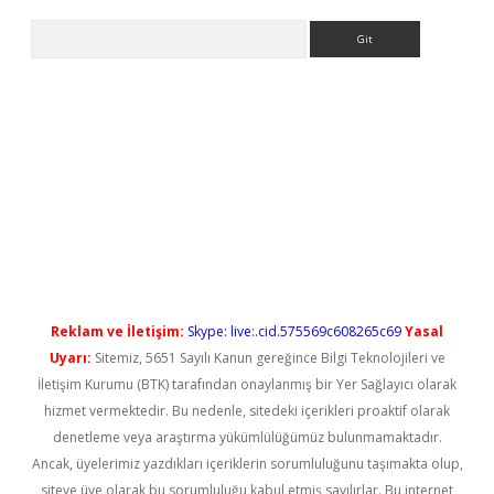
Arama
yeni giriş
Reklam ve İletişim:
Skype: live:.cid.575569c608265c69
Yasal
Uyarı:
Sitemiz, 5651 Sayılı Kanun gereğince Bilgi Teknolojileri ve
İletişim Kurumu (BTK) tarafından onaylanmış bir Yer Sağlayıcı olarak
hizmet vermektedir. Bu nedenle, sitedeki içerikleri proaktif olarak
denetleme veya araştırma yükümlülüğümüz bulunmamaktadır.
Ancak, üyelerimiz yazdıkları içeriklerin sorumluluğunu taşımakta olup,
siteye üye olarak bu sorumluluğu kabul etmiş sayılırlar. Bu internet