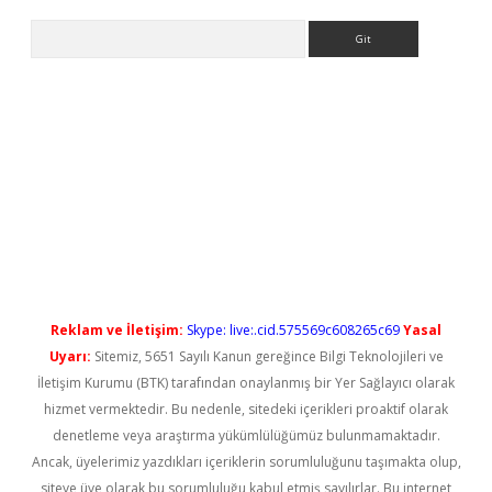
Arama
 yeni giriş
Reklam ve İletişim:
Skype: live:.cid.575569c608265c69
Yasal
Uyarı:
Sitemiz, 5651 Sayılı Kanun gereğince Bilgi Teknolojileri ve
İletişim Kurumu (BTK) tarafından onaylanmış bir Yer Sağlayıcı olarak
hizmet vermektedir. Bu nedenle, sitedeki içerikleri proaktif olarak
denetleme veya araştırma yükümlülüğümüz bulunmamaktadır.
Ancak, üyelerimiz yazdıkları içeriklerin sorumluluğunu taşımakta olup,
siteye üye olarak bu sorumluluğu kabul etmiş sayılırlar. Bu internet