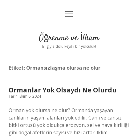
menüyü
Anasayfa
aç
Gizlilik Politikası
Öğrenme ve İlham
Yasal Uyarı
Bilgiyle dolu keyifli bir yolculuk!
Hakkımızda
Etiket:
Ormansızlaşma olursa ne olur
Ormanlar Yok Olsaydı Ne Olurdu
Tarih: Ekim 6, 2024
Orman yok olursa ne olur? Ormanda yaşayan
canlıların yaşam alanları yok edilir. Canlı ve cansız
bitki örtüsü yok oldukça erozyon, sel ve hava kirliliği
gibi doğal afetlerin sayısı ve hızı artar. İklim