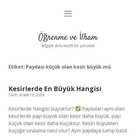
menüyü
Anasayfa
aç
Gizlilik Politikası
Öğrenme ve İlham
Yasal Uyarı
Bilgiyle dolu keyifli bir yolculuk!
Hakkımızda
Etiket:
Paydası küçük olan kesir büyük mü
Kesirlerde En Büyük Hangisi
Tarih: Aralık 13, 2024
Kesirlerde hangisi büyüktür?
Paydaları aynı olan
kesirlerde payı büyük olan kesir daha büyük, payı
küçük olan kesir daha küçüktür. Kesiri büyükten
küçüğe sıralama nasıl olur? Aynı paydaya sahip basit