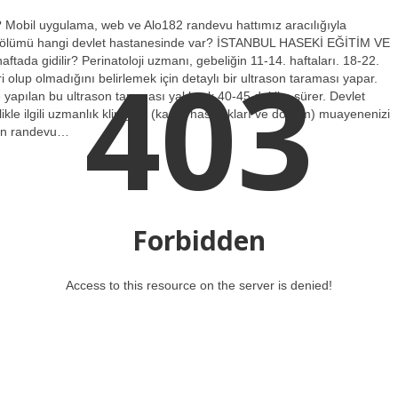
? Mobil uygulama, web ve Alo182 randevu hattımız aracılığıyla
loji bölümü hangi devlet hastanesinde var? İSTANBUL HASEKİ EĞİTİM VE
403
da gidilir? Perinatoloji uzmanı, gebeliğin 11-14. haftaları. 18-22.
olup olmadığını belirlemek için detaylı bir ultrason taraması yapar.
 yapılan bu ultrason taraması yaklaşık 40-45 dakika sürer. Devlet
ikle ilgili uzmanlık kliniğine (kadın hastalıkları ve doğum) muayenenizi
mden randevu…
Forbidden
Access to this resource on the server is denied!