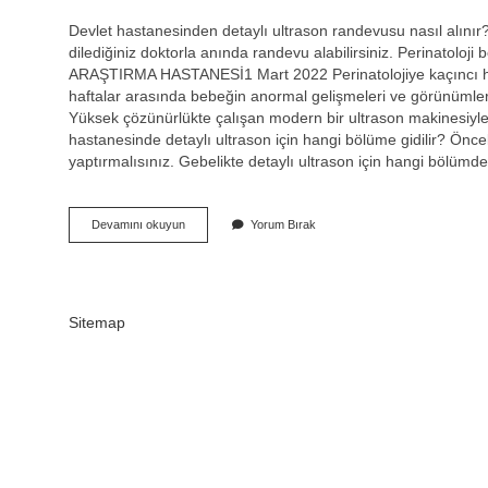
Devlet hastanesinden detaylı ultrason randevusu nasıl alınır
dilediğiniz doktorla anında randevu alabilirsiniz. Perinato
ARAŞTIRMA HASTANESİ1 Mart 2022 Perinatolojiye kaçıncı hafta
haftalar arasında bebeğin anormal gelişmeleri ve görünümleri 
Yüksek çözünürlükte çalışan modern bir ultrason makinesiyle
hastanesinde detaylı ultrason için hangi bölüme gidilir? Öncel
yaptırmalısınız. Gebelikte detaylı ultrason için hangi bölü
Devlet
Devamını okuyun
Yorum Bırak
Hastanesinde
Perinatolojiye
Nasıl
Randevu
Alınır
Sitemap