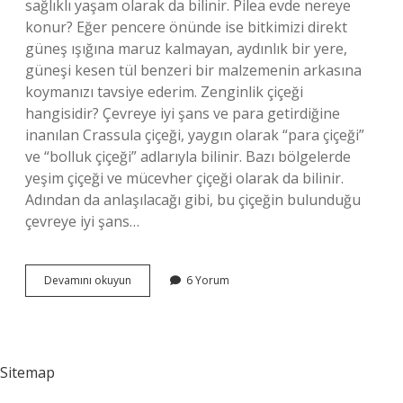
sağlıklı yaşam olarak da bilinir. Pilea evde nereye
konur? Eğer pencere önünde ise bitkimizi direkt
güneş ışığına maruz kalmayan, aydınlık bir yere,
güneşi kesen tül benzeri bir malzemenin arkasına
koymanızı tavsiye ederim. Zenginlik çiçeği
hangisidir? Çevreye iyi şans ve para getirdiğine
inanılan Crassula çiçeği, yaygın olarak “para çiçeği”
ve “bolluk çiçeği” adlarıyla bilinir. Bazı bölgelerde
yeşim çiçeği ve mücevher çiçeği olarak da bilinir.
Adından da anlaşılacağı gibi, bu çiçeğin bulunduğu
çevreye iyi şans…
Pilea
Devamını okuyun
6 Yorum
Çiçeği
Anlamı
Nedir
Sitemap