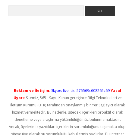
Arama
yeni giriş
Reklam ve İletişim:
Skype: live:.cid.575569c608265c69
Yasal
Uyarı:
Sitemiz, 5651 Sayılı Kanun gereğince Bilgi Teknolojileri ve
İletişim Kurumu (BTK) tarafından onaylanmış bir Yer Sağlayıcı olarak
hizmet vermektedir. Bu nedenle, sitedeki içerikleri proaktif olarak
denetleme veya araştırma yükümlülüğümüz bulunmamaktadır.
Ancak, üyelerimiz yazdıkları içeriklerin sorumluluğunu taşımakta olup,
siteye üye olarak bu sorumluluğu kabul etmiş sayılırlar. Bu internet