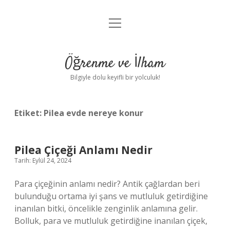
menüyü
Anasayfa
aç
Gizlilik Politikası
Öğrenme ve İlham
Yasal Uyarı
Bilgiyle dolu keyifli bir yolculuk!
Hakkımızda
Etiket:
Pilea evde nereye konur
Pilea Çiçeği Anlamı Nedir
Tarih: Eylül 24, 2024
Para çiçeğinin anlamı nedir? Antik çağlardan beri
bulunduğu ortama iyi şans ve mutluluk getirdiğine
inanılan bitki, öncelikle zenginlik anlamına gelir.
Bolluk, para ve mutluluk getirdiğine inanılan çiçek,