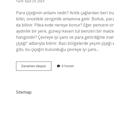
Tarih: Eylül 24, 2024
Para çiçeğinin anlamı nedir? Antik çağlardan beri b
bitki, öncelikle zenginlik anlamına gelir. Bolluk, par
da bilinir. Pilea evde nereye konur? Eğer pencere ö
aydınlık bir yere, güneşi kesen tül benzeri bir malz
hangisidir? Çevreye iyi şans ve para getirdiğine inan
çiçeği” adlarıyla bilinir. Bazı bölgelerde yeşim çiçeği
gibi, bu çiçeğin bulunduğu çevreye iyi şans…
Pilea
Devamını okuyun
6 Yorum
Çiçeği
Anlamı
Nedir
Sitemap