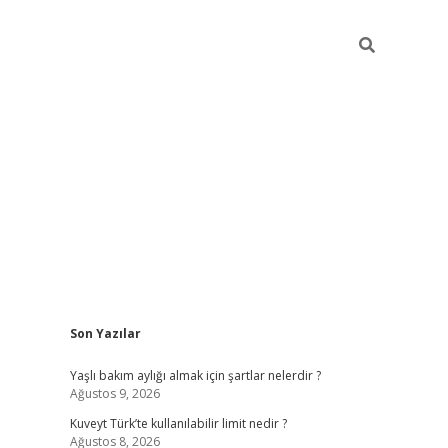
Sidebar
Son Yazılar
grandoperabet yeni gir
Yaşlı bakım aylığı almak için şartlar nelerdir ?
Ağustos 9, 2026
Kuveyt Türk’te kullanılabilir limit nedir ?
Ağustos 8, 2026