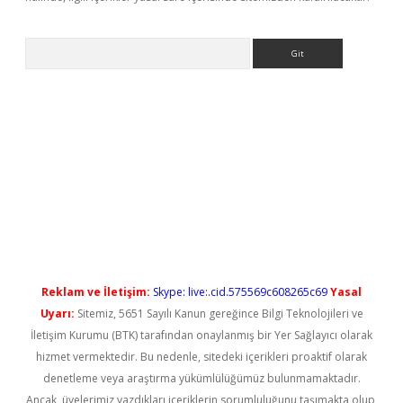
Arama
yeni giriş
Reklam ve İletişim:
Skype: live:.cid.575569c608265c69
Yasal
Uyarı:
Sitemiz, 5651 Sayılı Kanun gereğince Bilgi Teknolojileri ve
İletişim Kurumu (BTK) tarafından onaylanmış bir Yer Sağlayıcı olarak
hizmet vermektedir. Bu nedenle, sitedeki içerikleri proaktif olarak
denetleme veya araştırma yükümlülüğümüz bulunmamaktadır.
Ancak, üyelerimiz yazdıkları içeriklerin sorumluluğunu taşımakta olup,