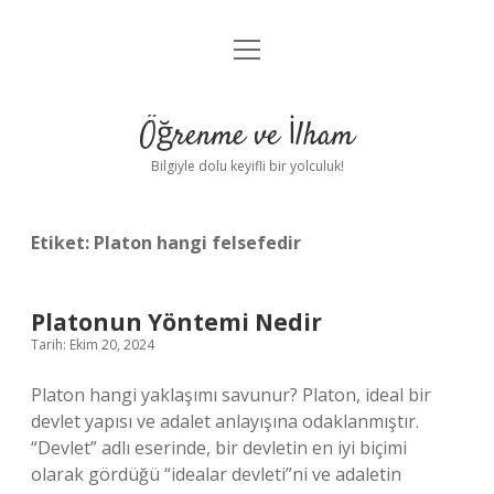
menüyü
Anasayfa
aç
Gizlilik Politikası
Öğrenme ve İlham
Yasal Uyarı
Bilgiyle dolu keyifli bir yolculuk!
Hakkımızda
Etiket:
Platon hangi felsefedir
Platonun Yöntemi Nedir
Tarih: Ekim 20, 2024
Platon hangi yaklaşımı savunur? Platon, ideal bir
devlet yapısı ve adalet anlayışına odaklanmıştır.
“Devlet” adlı eserinde, bir devletin en iyi biçimi
olarak gördüğü “idealar devleti”ni ve adaletin