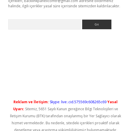
içerikleri,
backlinkpanelicomtr@gmail.com
adresine bildirmeniz
halinde, ilgili içerikler yasal süre içerisinde sitemizden kaldırılacaktır.
Arama
yeni giriş
Reklam ve İletişim:
Skype: live:.cid.575569c608265c69
Yasal
Uyarı:
Sitemiz, 5651 Sayılı Kanun gereğince Bilgi Teknolojileri ve
İletişim Kurumu (BTK) tarafından onaylanmış bir Yer Sağlayıcı olarak
hizmet vermektedir. Bu nedenle, sitedeki içerikleri proaktif olarak
denetleme veya araştırma yükümlülüğümüz bulunmamaktadır.