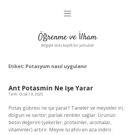
menüyü
Anasayfa
aç
Gizlilik Politikası
Öğrenme ve İlham
Yasal Uyarı
Bilgiyle dolu keyifli bir yolculuk!
Hakkımızda
Etiket:
Potasyum nasıl uygulanır
Ant Potasmin Ne Işe Yarar
Tarih: Ocak 19, 2025
Potas gübresi ne işe yarar? Taneler ve meyveler iri,
dolgun ve serttir; parlak renkler sağlar. Ürünün
besin değerini (şekerler, proteinler, aromalar,
vitaminler) artırır. Meyve israfını en aza indirir.