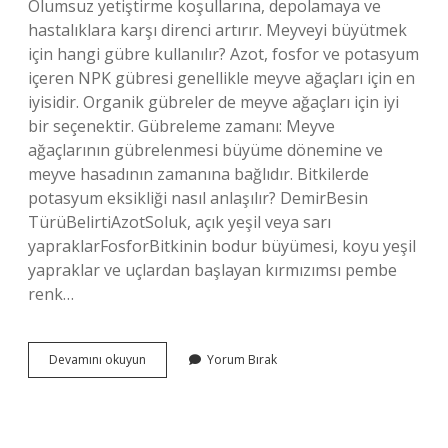
Olumsuz yetiştirme koşullarına, depolamaya ve
hastalıklara karşı direnci artırır. Meyveyi büyütmek
için hangi gübre kullanılır? Azot, fosfor ve potasyum
içeren NPK gübresi genellikle meyve ağaçları için en
iyisidir. Organik gübreler de meyve ağaçları için iyi
bir seçenektir. Gübreleme zamanı: Meyve
ağaçlarının gübrelenmesi büyüme dönemine ve
meyve hasadının zamanına bağlıdır. Bitkilerde
potasyum eksikliği nasıl anlaşılır? DemirBesin
TürüBelirtiAzotSoluk, açık yeşil veya sarı
yapraklarFosforBitkinin bodur büyümesi, koyu yeşil
yapraklar ve uçlardan başlayan kırmızımsı pembe
renk…
Ant
Devamını okuyun
Yorum Bırak
Potasmin
Ne
Işe
Yarar