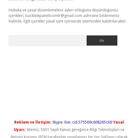
Hukuka ve yasal düzenlemelere aykırı olduğunu düşündüğünüz
içerikleri,
backlinkpanelicomtr@gmail.com
adresine bildirmeniz
halinde, ilgili içerikler yasal süre içerisinde sitemizden kaldırılacaktır.
Arama
yeni giriş
Reklam ve İletişim:
Skype: live:.cid.575569c608265c69
Yasal
Uyarı:
Sitemiz, 5651 Sayılı Kanun gereğince Bilgi Teknolojileri ve
İletişim Kurumu (BTK) tarafından onaylanmış bir Yer Sağlayıcı olarak