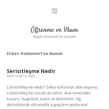
menüyü
Anasayfa
aç
Gizlilik Politikası
Öğrenme ve İlham
Yasal Uyarı
Bilgiyle dolu keyifli bir yolculuk!
Hakkımızda
Etiket:
Psödomorf ne demek
Serisitleşme Nedir
Tarih: Ocak 12, 2025
Listvenitleşme nedir? Silika-karbonat alterasyonu:
Listvenitleşme olarak da bilinir. Ana mineraller
kuvars, magnezit, kalsit ve dolomittir. Sığ
derinliklerde ultramafik kayaçların jeotermal