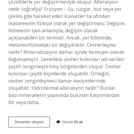
çözeltilerle yer değiştirmesiyle oluşur. Alterasyon
nedir coğrafya? Erozyon – Su, rüzgar, buz veya yer
çekimi gibi hareket eden kuvvetler tarafından
malzemenin fiziksel olarak yer değiştirmesi. Değişim;
Kelimenin tam anlamıyla, değişim olarak
açıklanabilen bir terimdir. Ancak, yer biliminde,
metamorfizmadaki bir değişikliktir. Cevherleşme
nedir? Mineralizasyon damar içinde homojen olarak
dağılmamıştır. Genellikle cevher kolonları adı verilen
çeşitli zenginleştirilmiş bölgelerden oluşur. Cevher
kolonları çeşitli biçimlerde oluşabilir. Örneğin,
cevher zenginleşmesi damar kesişimlerinde
oluşabilir. Hidrotermal alterasyon nedir? Bunlar,
bazı minerallerin yapısında bulunan katyonlardan
bir veya daha…
Serisitleşme
Devamını okuyun
Yorum Bırak
Nedir