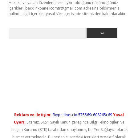
Hukuka ve yasal düzenlemelere aykırı olduğunu düşündüğünüz
içerikleri,
backlinkpanelicomtr@gmail.com
adresine bildirmeniz
halinde, ilgili içerikler yasal süre içerisinde sitemizden kaldırılacaktır.
Arama
 yeni giriş
Reklam ve İletişim:
Skype: live:.cid.575569c608265c69
Yasal
Uyarı:
Sitemiz, 5651 Sayılı Kanun gereğince Bilgi Teknolojileri ve
İletişim Kurumu (BTK) tarafından onaylanmış bir Yer Sağlayıcı olarak
hizmet vermektedir. Bu nedenle, sitedeki içerikleri proaktif olarak