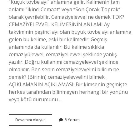
“Küçük tövbe ayı” anlamına gelir. Kelimenin tam
anlamı “İkinci Cemaat” veya “Son Çorak Toprak”
olarak çevrilebilir. Cemaziyelevvel ne demek TDK?
CEMAZİYELEVVEL KELİMESİNİN ANLAMI Ay
takviminin beşinci ayı olan büyük tövbe ayı anlamına
gelen bu kelime, eski bir kelimedir. Geçmiş
anlamında da kullanılır. Bu kelime sıklıkla
cemaziyülevvel, cemaziyel evvel şeklinde yanlış
yazılır. Doğru kullanımı cemaziyelevvel şeklinde
olmalıdır. Ben senin cemaziyelevvelini bilirim ne
demek? (Birinin) cemaziyelevvelini bilmek.
AÇIKLAMANIN AÇIKLAMASI: Bir kimsenin geçmişte
herkes tarafından bilinmeyen herhangi bir yönünü
veya kötü durumunu…
Cemaziyelevvel
Devamını okuyun
8 Yorum
Deyiminin
Anlamı
Nedir