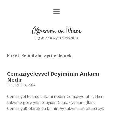
menüyü
Anasayfa
aç
Gizlilik Politikası
Öğrenme ve İlham
Yasal Uyarı
Bilgiyle dolu keyifli bir yolculuk!
Hakkımızda
Etiket:
Rebiül ahir ayı ne demek
Cemaziyelevvel Deyiminin Anlamı
Nedir
Tarih: Eylül 14, 2024
Cemaziyel kelime anlamı nedir? Cemaziyelahir, Hicri
takvime göre yılın 6. ayıdır. Cemaziyelsani (İkinci
Cemaziyal) olarak da bilinir. Ay takviminin altıncı ayı;