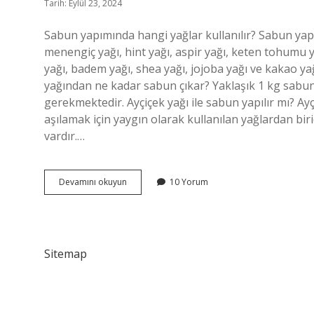
Tarih: Eylül 23, 2024
Sabun yapımında hangi yağlar kullanılır? Sabun yapı
menengiç yağı, hint yağı, aspir yağı, keten tohumu y
yağı, badem yağı, shea yağı, jojoba yağı ve kakao yağı
yağından ne kadar sabun çıkar? Yaklaşık 1 kg sabun 
gerekmektedir. Ayçiçek yağı ile sabun yapılır mı? Ayçiç
aşılamak için yaygın olarak kullanılan yağlardan biridi
vardır.…
En
Devamını okuyun
10 Yorum
Iyi
Sabun
Hangi
Yağdan
Yapılır
Sitemap