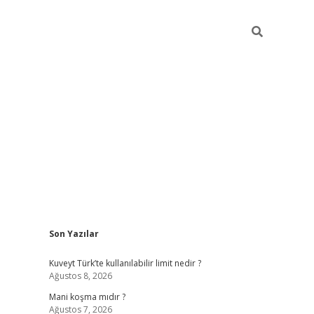
Sidebar
Son Yazılar
grandoperabet yeni gir
Kuveyt Türk’te kullanılabilir limit nedir ?
Ağustos 8, 2026
Mani koşma mıdır ?
Ağustos 7, 2026