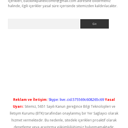
içerikleri,
backlinkpanelicomtr@gmail.com
adresine bildirmeniz
halinde, ilgili içerikler yasal süre içerisinde sitemizden kaldırılacaktır.
Arama
yeni giriş
Reklam ve İletişim:
Skype: live:.cid.575569c608265c69
Yasal
Uyarı:
Sitemiz, 5651 Sayılı Kanun gereğince Bilgi Teknolojileri ve
İletişim Kurumu (BTK) tarafından onaylanmış bir Yer Sağlayıcı olarak
hizmet vermektedir. Bu nedenle, sitedeki içerikleri proaktif olarak
denetleme veya araştırma yükümlülüğümüz bulunmamaktadır.