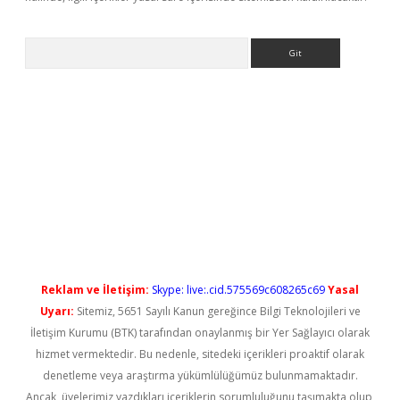
Arama
 yeni giriş
Reklam ve İletişim:
Skype: live:.cid.575569c608265c69
Yasal
Uyarı:
Sitemiz, 5651 Sayılı Kanun gereğince Bilgi Teknolojileri ve
İletişim Kurumu (BTK) tarafından onaylanmış bir Yer Sağlayıcı olarak
hizmet vermektedir. Bu nedenle, sitedeki içerikleri proaktif olarak
denetleme veya araştırma yükümlülüğümüz bulunmamaktadır.
Ancak, üyelerimiz yazdıkları içeriklerin sorumluluğunu taşımakta olup,