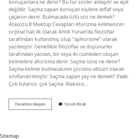
konuşanlara ne denir? Bu tür sözler anlaşılır ve açık
değildir. Saçma sapan konuşan kişilere leffaf veya
çaçaron denir. Bulmacada özlü söz ne demek?
Atasözü 8 Mektup Cevapları Aforizma kelimesinin
orijinal hali ilk olarak Antik Yunan’da filozoflar
tarafından kullanılmış olup “aphorisme” olarak
yazılmıştır. Genellikle filozoflar ve düşünürler
tarafından yazılan, bir veya iki cümleden oluşan
kelimelere aforizma denir. Saçma söze ne denir?
Saçma kelime bulmacasının çözümü absürt olarak
sınıflandırılmıştır. Saçma sapan şey ne demek? ifade.
Çok tutarsız, çok saçma. Alakasız…
Bulmacada
Devamını okuyun
Yorum Bırak
Saçma
Sapan
Söz
Ne
Demek
Sitemap