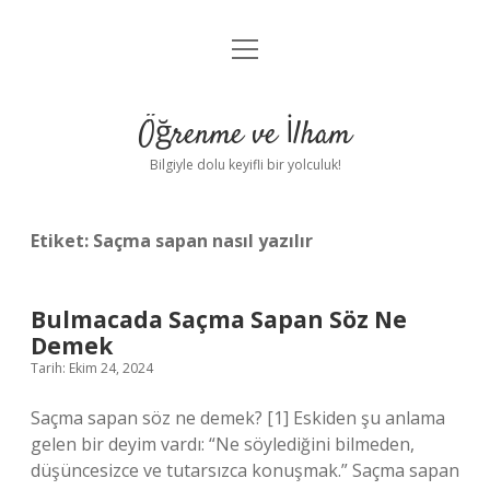
menüyü
Anasayfa
aç
Gizlilik Politikası
Öğrenme ve İlham
Yasal Uyarı
Bilgiyle dolu keyifli bir yolculuk!
Hakkımızda
Etiket:
Saçma sapan nasıl yazılır
Bulmacada Saçma Sapan Söz Ne
Demek
Tarih: Ekim 24, 2024
Saçma sapan söz ne demek? [1] Eskiden şu anlama
gelen bir deyim vardı: “Ne söylediğini bilmeden,
düşüncesizce ve tutarsızca konuşmak.” Saçma sapan