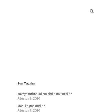
Sidebar
Son Yazılar
grandoperabet yeni giri
Kuveyt Türk’te kullanılabilir limit nedir ?
Ağustos 8, 2026
Mani koşma mıdır ?
Ağustos 7, 2026