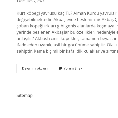
Tarih: Ekim 9, 2024
Kurt köpeği yavrusu kaç TL? Alman Kurdu yavrularının
değişebilmektedir. Akbaş evde beslenir mi? Akbaş 
çoban köpeği ırkları gibi geniş alanlarda koşmaya i
yerinde beslenen Akbaşlar bu özellikleri nedeniyle 
anlaşılır? Akbash cinsi köpekler, tamamen beyaz, ince
ifade eden uyanık, asil bir görünüme sahiptir. Olası 
sahiptir. Kama biçimli bir kafa, dik kulaklar ve sırt
Akbaş
Devamını okuyun
Yorum Bırak
Yavru
Kaç
Tl
Sitemap