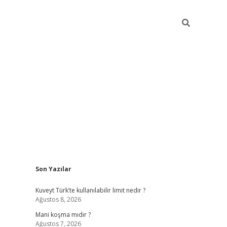
Sidebar
Son Yazılar
grandoperabet yeni gir
Kuveyt Türk’te kullanılabilir limit nedir ?
Ağustos 8, 2026
Mani koşma mıdır ?
Ağustos 7, 2026