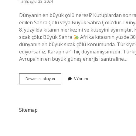
Tarih: Eylül 23, 2024
Dünyanın en büyük çölü neresi? Kutuplardan sonra 
edilen Sahra Çölü veya Büyük Sahra Çölü’dür. Dünyan
8. yüzyılda kıtanın merkezini ve kuzeyini ayırmıştı
sıcak çölü: Büyük Sahra
Afrika kıtasının yüzde 30
dünyanın en büyük sıcak çölü konumunda. Türkiye’de
ediyorsanız, Karapınar’ı hiç duymamışsınızdır. Türki
Avrupa’nın en büyük güneş enerjisi santraline…
Dünyada
Devamını okuyun
8 Yorum
En
Büyük
Çöl
Nerede
Sitemap