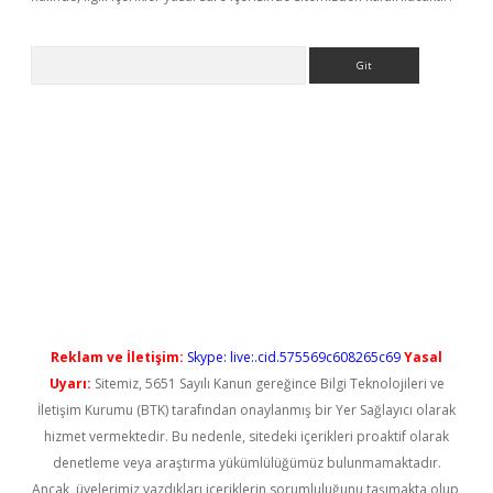
Arama
 yeni giriş
Reklam ve İletişim:
Skype: live:.cid.575569c608265c69
Yasal
Uyarı:
Sitemiz, 5651 Sayılı Kanun gereğince Bilgi Teknolojileri ve
İletişim Kurumu (BTK) tarafından onaylanmış bir Yer Sağlayıcı olarak
hizmet vermektedir. Bu nedenle, sitedeki içerikleri proaktif olarak
denetleme veya araştırma yükümlülüğümüz bulunmamaktadır.
Ancak, üyelerimiz yazdıkları içeriklerin sorumluluğunu taşımakta olup,