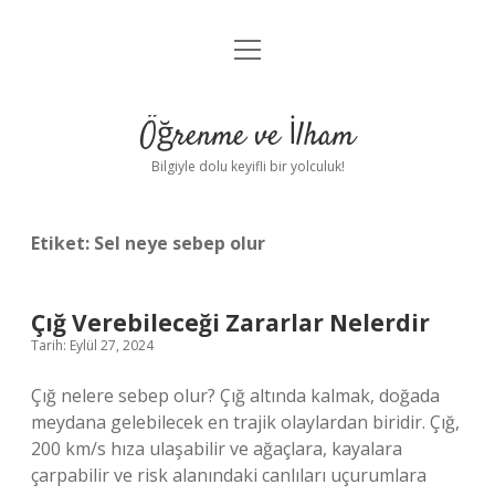
menüyü
Anasayfa
aç
Gizlilik Politikası
Öğrenme ve İlham
Yasal Uyarı
Bilgiyle dolu keyifli bir yolculuk!
Hakkımızda
Etiket:
Sel neye sebep olur
Çığ Verebileceği Zararlar Nelerdir
Tarih: Eylül 27, 2024
Çığ nelere sebep olur? Çığ altında kalmak, doğada
meydana gelebilecek en trajik olaylardan biridir. Çığ,
200 km/s hıza ulaşabilir ve ağaçlara, kayalara
çarpabilir ve risk alanındaki canlıları uçurumlara