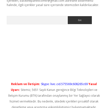
içerikleri,
backlinkpanelicomtr@gmail.com
adresine bildirmeniz
halinde, ilgili içerikler yasal süre içerisinde sitemizden kaldırılacaktır.
Arama
 yeni giriş
Reklam ve İletişim:
Skype: live:.cid.575569c608265c69
Yasal
Uyarı:
Sitemiz, 5651 Sayılı Kanun gereğince Bilgi Teknolojileri ve
İletişim Kurumu (BTK) tarafından onaylanmış bir Yer Sağlayıcı olarak
hizmet vermektedir. Bu nedenle, sitedeki içerikleri proaktif olarak
denetleme veya araştırma yükümlülüğümüz bulunmamaktadır.