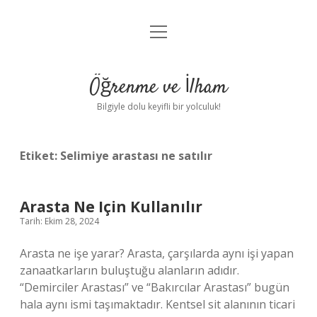
menüyü
Anasayfa
aç
Gizlilik Politikası
Öğrenme ve İlham
Yasal Uyarı
Bilgiyle dolu keyifli bir yolculuk!
Hakkımızda
Etiket:
Selimiye arastası ne satılır
Arasta Ne Için Kullanılır
Tarih: Ekim 28, 2024
Arasta ne işe yarar? Arasta, çarşılarda aynı işi yapan
zanaatkarların buluştuğu alanların adıdır.
“Demirciler Arastası” ve “Bakırcılar Arastası” bugün
hala aynı ismi taşımaktadır. Kentsel sit alanının ticari