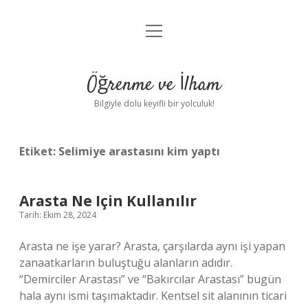
menüyü
Anasayfa
aç
Gizlilik Politikası
Öğrenme ve İlham
Yasal Uyarı
Bilgiyle dolu keyifli bir yolculuk!
Hakkımızda
Etiket:
Selimiye arastasını kim yaptı
Arasta Ne Için Kullanılır
Tarih: Ekim 28, 2024
Arasta ne işe yarar? Arasta, çarşılarda aynı işi yapan
zanaatkarların buluştuğu alanların adıdır.
“Demirciler Arastası” ve “Bakırcılar Arastası” bugün
hala aynı ismi taşımaktadır. Kentsel sit alanının ticari