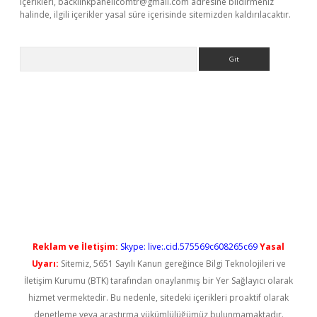
içerikleri,
backlinkpanelicomtr@gmail.com
adresine bildirmeniz
halinde, ilgili içerikler yasal süre içerisinde sitemizden kaldırılacaktır.
Arama
yeni giriş
Reklam ve İletişim:
Skype: live:.cid.575569c608265c69
Yasal
Uyarı:
Sitemiz, 5651 Sayılı Kanun gereğince Bilgi Teknolojileri ve
İletişim Kurumu (BTK) tarafından onaylanmış bir Yer Sağlayıcı olarak
hizmet vermektedir. Bu nedenle, sitedeki içerikleri proaktif olarak
denetleme veya araştırma yükümlülüğümüz bulunmamaktadır.