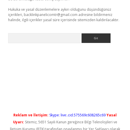
Hukuka ve yasal düzenlemelere aykırı olduğunu düşündüğünüz
içerikleri,
backlinkpanelicomtr@gmail.com
adresine bildirmeniz
halinde, ilgili içerikler yasal süre içerisinde sitemizden kaldırılacaktır.
Arama
 yeni giriş
Reklam ve İletişim:
Skype: live:.cid.575569c608265c69
Yasal
Uyarı:
Sitemiz, 5651 Sayılı Kanun gereğince Bilgi Teknolojileri ve
İletişim Kurumu (BTK) tarafından onaylanmış bir Yer Sağlayıcı olarak