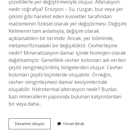
çözeltilerle yer değiştirmesiyle oluşur. Alterasyon
nedir coğrafya? Erozyon – Su, rüzgar, buz veya yer
çekimi gibi hareket eden kuvvetler tarafından
malzemenin fiziksel olarak yer değiştirmesi. Değişim;
Kelimenin tam anlamıyla, değişim olarak
açıklanabilen bir terimdir. Ancak, yer biliminde,
metamorfizmadaki bir değişikliktir. Cevherleşme
nedir? Mineralizasyon damar içinde homojen olarak
dağılmamıştır. Genellikle cevher kolonları adı verilen
çeşitli zenginleştirilmiş bölgelerden oluşur. Cevher
kolonları çeşitli biçimlerde oluşabilir. Örneğin,
cevher zenginleşmesi damar kesişimlerinde
oluşabilir. Hidrotermal alterasyon nedir? Bunlar,
bazı minerallerin yapısında bulunan katyonlardan
bir veya daha…
Serisitleşme
Devamını okuyun
Yorum Bırak
Nedir