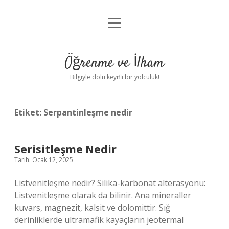
menüyü
Anasayfa
aç
Gizlilik Politikası
Öğrenme ve İlham
Yasal Uyarı
Bilgiyle dolu keyifli bir yolculuk!
Hakkımızda
Etiket:
Serpantinleşme nedir
Serisitleşme Nedir
Tarih: Ocak 12, 2025
Listvenitleşme nedir? Silika-karbonat alterasyonu:
Listvenitleşme olarak da bilinir. Ana mineraller
kuvars, magnezit, kalsit ve dolomittir. Sığ
derinliklerde ultramafik kayaçların jeotermal