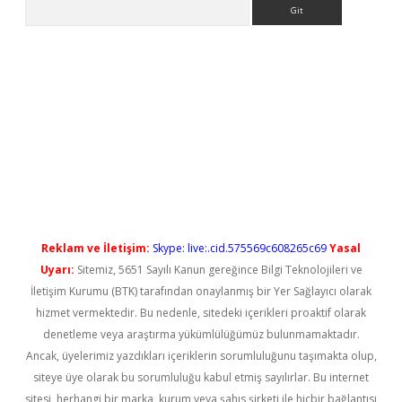
Arama
yeni giriş
Reklam ve İletişim:
Skype: live:.cid.575569c608265c69
Yasal
Uyarı:
Sitemiz, 5651 Sayılı Kanun gereğince Bilgi Teknolojileri ve
İletişim Kurumu (BTK) tarafından onaylanmış bir Yer Sağlayıcı olarak
hizmet vermektedir. Bu nedenle, sitedeki içerikleri proaktif olarak
denetleme veya araştırma yükümlülüğümüz bulunmamaktadır.
Ancak, üyelerimiz yazdıkları içeriklerin sorumluluğunu taşımakta olup,
siteye üye olarak bu sorumluluğu kabul etmiş sayılırlar. Bu internet
sitesi, herhangi bir marka, kurum veya şahıs şirketi ile hiçbir bağlantısı