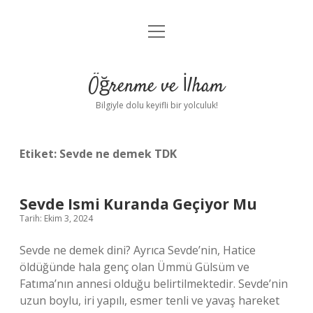
menüyü
Anasayfa
aç
Gizlilik Politikası
Öğrenme ve İlham
Yasal Uyarı
Bilgiyle dolu keyifli bir yolculuk!
Hakkımızda
Etiket:
Sevde ne demek TDK
Sevde Ismi Kuranda Geçiyor Mu
Tarih: Ekim 3, 2024
Sevde ne demek dini? Ayrıca Sevde’nin, Hatice
öldüğünde hala genç olan Ümmü Gülsüm ve
Fatıma’nın annesi olduğu belirtilmektedir. Sevde’nin
uzun boylu, iri yapılı, esmer tenli ve yavaş hareket