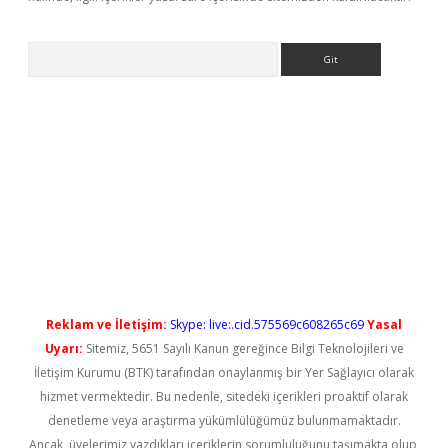
Arama
yeni giriş
Reklam ve İletişim:
Skype: live:.cid.575569c608265c69
Yasal
Uyarı:
Sitemiz, 5651 Sayılı Kanun gereğince Bilgi Teknolojileri ve
İletişim Kurumu (BTK) tarafından onaylanmış bir Yer Sağlayıcı olarak
hizmet vermektedir. Bu nedenle, sitedeki içerikleri proaktif olarak
denetleme veya araştırma yükümlülüğümüz bulunmamaktadır.
Ancak, üyelerimiz yazdıkları içeriklerin sorumluluğunu taşımakta olup,