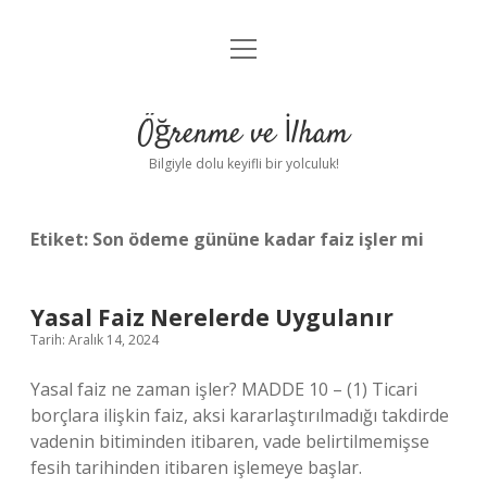
menüyü
Anasayfa
aç
Gizlilik Politikası
Öğrenme ve İlham
Yasal Uyarı
Bilgiyle dolu keyifli bir yolculuk!
Hakkımızda
Etiket:
Son ödeme gününe kadar faiz işler mi
Yasal Faiz Nerelerde Uygulanır
Tarih: Aralık 14, 2024
Yasal faiz ne zaman işler? MADDE 10 – (1) Ticari
borçlara ilişkin faiz, aksi kararlaştırılmadığı takdirde
vadenin bitiminden itibaren, vade belirtilmemişse
fesih tarihinden itibaren işlemeye başlar.