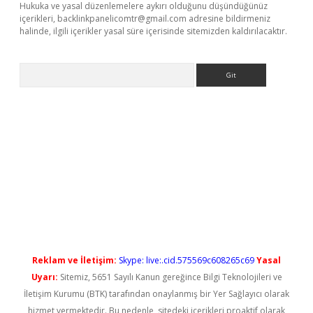
Hukuka ve yasal düzenlemelere aykırı olduğunu düşündüğünüz
içerikleri,
backlinkpanelicomtr@gmail.com
adresine bildirmeniz
halinde, ilgili içerikler yasal süre içerisinde sitemizden kaldırılacaktır.
Arama
yeni giriş
Reklam ve İletişim:
Skype: live:.cid.575569c608265c69
Yasal
Uyarı:
Sitemiz, 5651 Sayılı Kanun gereğince Bilgi Teknolojileri ve
İletişim Kurumu (BTK) tarafından onaylanmış bir Yer Sağlayıcı olarak
hizmet vermektedir. Bu nedenle, sitedeki içerikleri proaktif olarak