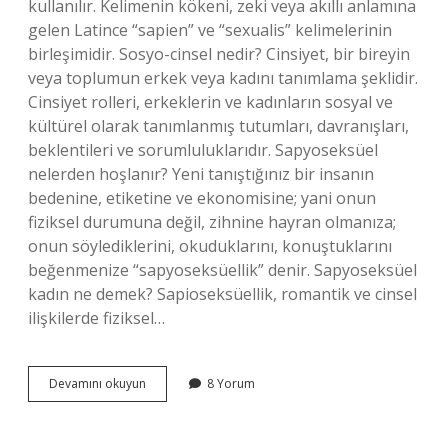
kullanılır. Kelimenin kökeni, zeki veya akıllı anlamına
gelen Latince “sapien” ve “sexualis” kelimelerinin
birleşimidir. Sosyo-cinsel nedir? Cinsiyet, bir bireyin
veya toplumun erkek veya kadını tanımlama şeklidir.
Cinsiyet rolleri, erkeklerin ve kadınların sosyal ve
kültürel olarak tanımlanmış tutumları, davranışları,
beklentileri ve sorumluluklarıdır. Sapyoseksüel
nelerden hoşlanır? Yeni tanıştığınız bir insanın
bedenine, etiketine ve ekonomisine; yani onun
fiziksel durumuna değil, zihnine hayran olmanıza;
onun söylediklerini, okuduklarını, konuştuklarını
beğenmenize “sapyoseksüellik” denir. Sapyoseksüel
kadın ne demek? Sapioseksüellik, romantik ve cinsel
ilişkilerde fiziksel…
Sosyo
Devamını okuyun
8 Yorum
Seksüel
Nedir