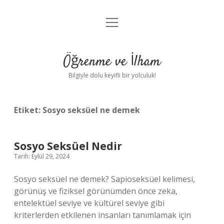
menüyü
Anasayfa
aç
Gizlilik Politikası
Öğrenme ve İlham
Yasal Uyarı
Bilgiyle dolu keyifli bir yolculuk!
Hakkımızda
Etiket:
Sosyo seksüel ne demek
Sosyo Seksüel Nedir
Tarih: Eylül 29, 2024
Sosyo seksüel ne demek? Sapioseksüel kelimesi,
görünüş ve fiziksel görünümden önce zeka,
entelektüel seviye ve kültürel seviye gibi
kriterlerden etkilenen insanları tanımlamak için