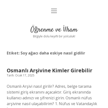
menüyü
Anasayfa
aç
Gizlilik Politikası
Öğrenme ve İlham
Yasal Uyarı
Bilgiyle dolu keyifli bir yolculuk!
Hakkımızda
Etiket:
Soy ağacı daha eskiye nasıl gidilir
Osmanlı Arşivine Kimler Girebilir
Tarih: Ocak 17, 2025
Osmanlı Arşivi nasıl girilir? Adres, belge tarama
sistemi giriş ekranını açacaktır. Giriş ekranında
kullanıcı adınızı ve şifrenizi girin. Osmanlı nüfus
arşivine nasıl ulaşabilirim? 1. Nüfus ve Vatandaşlık