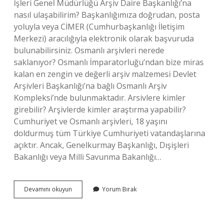
İşleri Genel Müdürlüğü Arşiv Daire Başkanlığı’na
nasıl ulaşabilirim? Başkanlığımıza doğrudan, posta
yoluyla veya CİMER (Cumhurbaşkanlığı İletişim
Merkezi) aracılığıyla elektronik olarak başvuruda
bulunabilirsiniz. Osmanlı arşivleri nerede
saklanıyor? Osmanlı İmparatorluğu’ndan bize miras
kalan en zengin ve değerli arşiv malzemesi Devlet
Arşivleri Başkanlığı’na bağlı Osmanlı Arşiv
Kompleksi’nde bulunmaktadır. Arsivlere kimler
girebilir? Arşivlerde kimler araştırma yapabilir?
Cumhuriyet ve Osmanlı arşivleri, 18 yaşını
doldurmuş tüm Türkiye Cumhuriyeti vatandaşlarına
açıktır. Ancak, Genelkurmay Başkanlığı, Dışişleri
Bakanlığı veya Milli Savunma Bakanlığı…
Osmanlı
Devamını okuyun
Yorum Bırak
Arşivine
Kimler
Girebilir