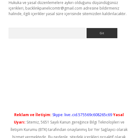
Hukuka ve yasal düzenlemelere aykırı olduğunu düşündüğünüz
içerikleri,
backlinkpanelicomtr@gmail.com
adresine bildirmeniz
halinde, ilgili içerikler yasal süre içerisinde sitemizden kaldırılacaktır.
Arama
yeni giriş
Reklam ve İletişim:
Skype: live:.cid.575569c608265c69
Yasal
Uyarı:
Sitemiz, 5651 Sayılı Kanun gereğince Bilgi Teknolojileri ve
İletişim Kurumu (BTK) tarafından onaylanmış bir Yer Sağlayıcı olarak
hizmet vermektedir. Bu nedenle, sitedeki içerikleri proaktif olarak