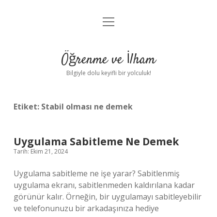
menüyü
Anasayfa
aç
Gizlilik Politikası
Öğrenme ve İlham
Yasal Uyarı
Bilgiyle dolu keyifli bir yolculuk!
Hakkımızda
Etiket:
Stabil olması ne demek
Uygulama Sabitleme Ne Demek
Tarih: Ekim 21, 2024
Uygulama sabitleme ne işe yarar? Sabitlenmiş
uygulama ekranı, sabitlenmeden kaldırılana kadar
görünür kalır. Örneğin, bir uygulamayı sabitleyebilir
ve telefonunuzu bir arkadaşınıza hediye