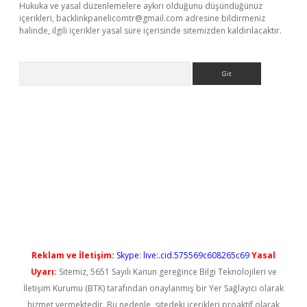
Hukuka ve yasal düzenlemelere aykırı olduğunu düşündüğünüz
içerikleri,
backlinkpanelicomtr@gmail.com
adresine bildirmeniz
halinde, ilgili içerikler yasal süre içerisinde sitemizden kaldırılacaktır.
Arama
yeni giriş
Reklam ve İletişim:
Skype: live:.cid.575569c608265c69
Yasal
Uyarı:
Sitemiz, 5651 Sayılı Kanun gereğince Bilgi Teknolojileri ve
İletişim Kurumu (BTK) tarafından onaylanmış bir Yer Sağlayıcı olarak
hizmet vermektedir. Bu nedenle, sitedeki içerikleri proaktif olarak