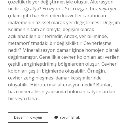
çözeltilerle yer değiştirmesiyle oluşur. Alterasyon
nedir coğrafya? Erozyon – Su, rüzgar, buz veya yer
çekimi gibi hareket eden kuvvetler tarafından
malzemenin fiziksel olarak yer değiştirmesi. Değişim;
Kelimenin tam anlamıyla, değişim olarak
açıklanabilen bir terimdir. Ancak, yer biliminde,
metamorfizmadaki bir değişikliktir. Cevherleşme
nedir? Mineralizasyon damar içinde homojen olarak
dağılmamıştır. Genellikle cevher kolonları adı verilen
çeşitli zenginleştirilmiş bölgelerden oluşur. Cevher
kolonları çeşitli biçimlerde oluşabilir. Örneğin,
cevher zenginleşmesi damar kesişimlerinde
oluşabilir. Hidrotermal alterasyon nedir? Bunlar,
bazı minerallerin yapısında bulunan katyonlardan
bir veya daha…
Serisitleşme
Devamını okuyun
Yorum Bırak
Nedir