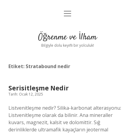
menüyü
Anasayfa
aç
Gizlilik Politikası
Öğrenme ve İlham
Yasal Uyarı
Bilgiyle dolu keyifli bir yolculuk!
Hakkımızda
Etiket:
Stratabound nedir
Serisitleşme Nedir
Tarih: Ocak 12, 2025
Listvenitleşme nedir? Silika-karbonat alterasyonu:
Listvenitleşme olarak da bilinir. Ana mineraller
kuvars, magnezit, kalsit ve dolomittir. Sığ
derinliklerde ultramafik kayaçların jeotermal