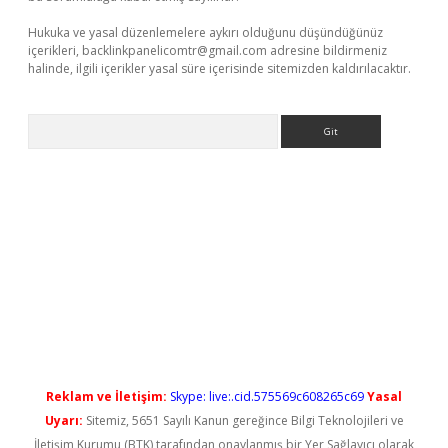
Hukuka ve yasal düzenlemelere aykırı olduğunu düşündüğünüz
içerikleri,
backlinkpanelicomtr@gmail.com
adresine bildirmeniz
halinde, ilgili içerikler yasal süre içerisinde sitemizden kaldırılacaktır.
Arama
perabet yeni giriş
Reklam ve İletişim:
Skype: live:.cid.575569c608265c69
Yasal
Uyarı:
Sitemiz, 5651 Sayılı Kanun gereğince Bilgi Teknolojileri ve
İletişim Kurumu (BTK) tarafından onaylanmış bir Yer Sağlayıcı olarak