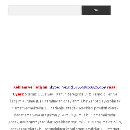
Arama
yeni giriş
Reklam ve İletişim:
Skype: live:.cid.575569c608265c69
Yasal
Uyarı:
Sitemiz, 5651 Sayılı Kanun gereğince Bilgi Teknolojileri ve
İletişim Kurumu (BTK) tarafından onaylanmış bir Yer Sağlayıcı olarak
hizmet vermektedir. Bu nedenle, sitedeki içerikleri proaktif olarak
denetleme veya araştırma yükümlülüğümüz bulunmamaktadır.
Ancak, üyelerimiz yazdıkları içeriklerin sorumluluğunu taşımakta olup,
siteye üye olarak bu sorumluluğu kabul etmiş sayılırlar. Bu internet