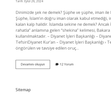
Tarih: Eylül 26, 2024
Dinimizde şek ne demek? Şüphe ve şüphe, iman ile kü
Şüphe, İslam’ın doğru iman olarak kabul etmediği, 
kalan kalp halidir. İslamda sekine ne demek? Ancak İ
rahatla” anlamına gelen “shekina” kelimesi, Bakara S
kullanılmaktadır. – Diyanet İşleri Başkanlığı – Diyane
TefsiriDiyanet Kur’an – Diyanet İşleri Başkanlığı › T
öngörülen ve tavsiye edilen oruç…
İSlamda
Devamını okuyun
12 Yorum
Şek
Ne
Demek
Sitemap