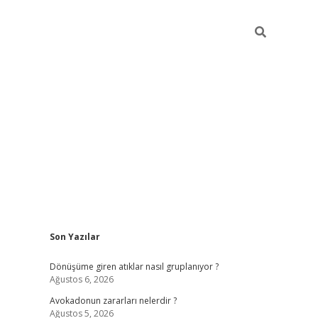
Sidebar
Son Yazılar
grandoperabet yeni gir
Dönüşüme giren atıklar nasıl gruplanıyor ?
Ağustos 6, 2026
Avokadonun zararları nelerdir ?
Ağustos 5, 2026