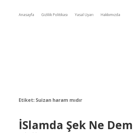
Anasayfa
Gizlilik Politikası
Yasal Uyarı
Hakkımızda
Etiket:
Suizan haram mıdır
İSlamda Şek Ne De