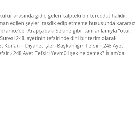
für arasında gidip gelen kalpteki bir tereddüt halidir.
iman edilen şeyleri tasdik edip etmeme hususunda kararsız
branice’de -Arapça’daki Sekine gibi- tam anlamıyla “otur,
uresi 248. ayetinin tefsirinde dini bir terim olarak
t Kur’an – Diyanet İşleri Başkanlığı › Tefsir › 248 Ayet
efsir › 248 Ayet Tefsiri Yevmü’l şek ne demek? İslam’da