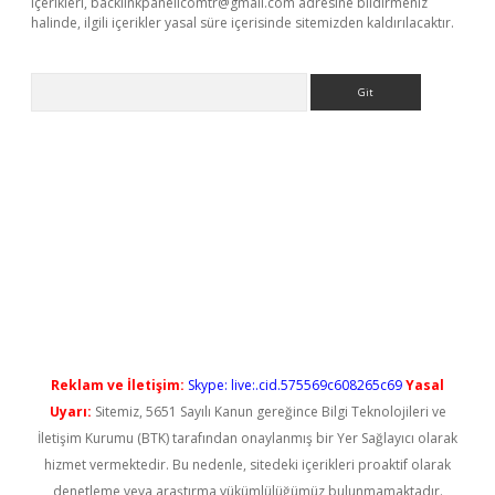
içerikleri,
backlinkpanelicomtr@gmail.com
adresine bildirmeniz
halinde, ilgili içerikler yasal süre içerisinde sitemizden kaldırılacaktır.
Arama
yeni giriş
Reklam ve İletişim:
Skype: live:.cid.575569c608265c69
Yasal
Uyarı:
Sitemiz, 5651 Sayılı Kanun gereğince Bilgi Teknolojileri ve
İletişim Kurumu (BTK) tarafından onaylanmış bir Yer Sağlayıcı olarak
hizmet vermektedir. Bu nedenle, sitedeki içerikleri proaktif olarak
denetleme veya araştırma yükümlülüğümüz bulunmamaktadır.