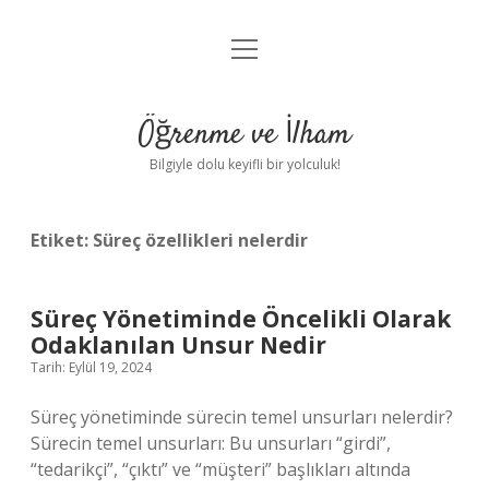
menüyü
Anasayfa
aç
Gizlilik Politikası
Öğrenme ve İlham
Yasal Uyarı
Bilgiyle dolu keyifli bir yolculuk!
Hakkımızda
Etiket:
Süreç özellikleri nelerdir
Süreç Yönetiminde Öncelikli Olarak
Odaklanılan Unsur Nedir
Tarih: Eylül 19, 2024
Süreç yönetiminde sürecin temel unsurları nelerdir?
Sürecin temel unsurları: Bu unsurları “girdi”,
“tedarikçi”, “çıktı” ve “müşteri” başlıkları altında