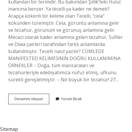
kullanılan bir terimdir. Bu bakımdan Şiilik’teki Hulul
inancına benzer. Ya tecelli ya kader ne demek?
Arapça kökenli bir kelime olan Tecelli, “cela”
kökünden türemiştir. Cela, görüntü anlamına gelir
ve tezahür, görünüm ve görünüş anlamına gelir.
Mecazi olarak kader anlamına gelen tezahür, Sufiler
ve Diwa şairleri tarafından farklı anlamlarda
kullanılmıştır. Tecelli nasıl yazılır? CÜMLEDE
MANIFESTED KELİMESİNİN DOĞRU KULLANIMINA
ÖRNEKLER – Doğa, tüm manzaraları ve
tezahürleriyle edebiyatımıza nüfuz etmiş, ufkunu
sürekli genişletmiştir. – Ne büyük bir tezahür! 27…
Tecel
Devamını okuyun
Yorum Bırak
Isminin
Anlamı
Nedir
Sitemap