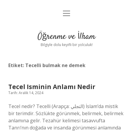
menüyü
Anasayfa
aç
Gizlilik Politikası
Öğrenme ve İlham
Yasal Uyarı
Bilgiyle dolu keyifli bir yolculuk!
Hakkımızda
Etiket:
Tecelli bulmak ne demek
Tecel Isminin Anlamı Nedir
Tarih: Aralık 14, 2024
Tecel nedir? Tecelli (Arapça: التجلي) İslam’da mistik
bir terimdir. Sözlükte görünmek, belirmek, belirmek
anlamına gelir. Tezahür kelimesi tasavvufta
Tanrı’nın doğada ve insanda görünmesi anlamında