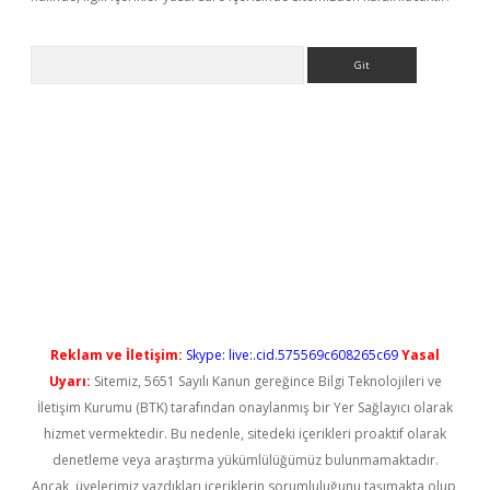
Arama
yeni giriş
Reklam ve İletişim:
Skype: live:.cid.575569c608265c69
Yasal
Uyarı:
Sitemiz, 5651 Sayılı Kanun gereğince Bilgi Teknolojileri ve
İletişim Kurumu (BTK) tarafından onaylanmış bir Yer Sağlayıcı olarak
hizmet vermektedir. Bu nedenle, sitedeki içerikleri proaktif olarak
denetleme veya araştırma yükümlülüğümüz bulunmamaktadır.
Ancak, üyelerimiz yazdıkları içeriklerin sorumluluğunu taşımakta olup,