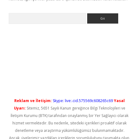
Arama
 yeni giriş
Reklam ve İletişim:
Skype: live:.cid.575569c608265c69
Yasal
Uyarı:
Sitemiz, 5651 Sayılı Kanun gereğince Bilgi Teknolojileri ve
İletişim Kurumu (BTK) tarafından onaylanmış bir Yer Sağlayıcı olarak
hizmet vermektedir. Bu nedenle, sitedeki içerikleri proaktif olarak
denetleme veya araştırma yükümlülüğümüz bulunmamaktadır.
Ancak, üyelerimiz yazdıkları içeriklerin sorumluluğunu taşımakta olup,