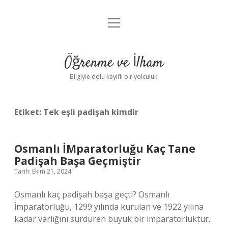
menüyü
Anasayfa
aç
Gizlilik Politikası
Öğrenme ve İlham
Yasal Uyarı
Bilgiyle dolu keyifli bir yolculuk!
Hakkımızda
Etiket:
Tek eşli padişah kimdir
Osmanlı İMparatorluğu Kaç Tane
Padişah Başa Geçmiştir
Tarih: Ekim 21, 2024
Osmanlı kaç padişah başa geçti? Osmanlı
İmparatorluğu, 1299 yılında kurulan ve 1922 yılına
kadar varlığını sürdüren büyük bir imparatorluktur.