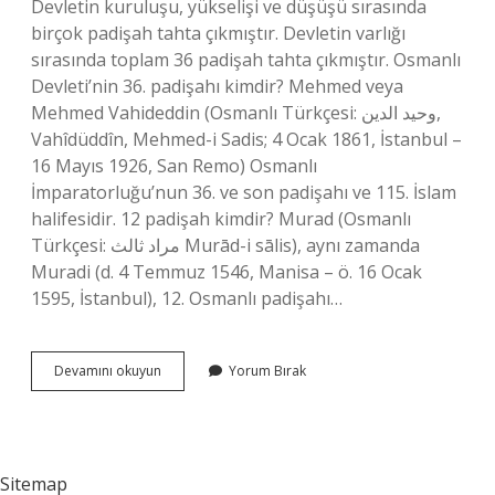
Devletin kuruluşu, yükselişi ve düşüşü sırasında
birçok padişah tahta çıkmıştır. Devletin varlığı
sırasında toplam 36 padişah tahta çıkmıştır. Osmanlı
Devleti’nin 36. padişahı kimdir? Mehmed veya
Mehmed Vahideddin (Osmanlı Türkçesi: وحيد الدين,
Vahîdüddîn, Mehmed-i Sadis; 4 Ocak 1861, İstanbul –
16 Mayıs 1926, San Remo) Osmanlı
İmparatorluğu’nun 36. ve son padişahı ve 115. İslam
halifesidir. 12 padişah kimdir? Murad (Osmanlı
Türkçesi: مراد ثالث Murād-i sālis), aynı zamanda
Muradi (d. 4 Temmuz 1546, Manisa – ö. 16 Ocak
1595, İstanbul), 12. Osmanlı padişahı…
Osmanlı
Devamını okuyun
Yorum Bırak
İMparatorluğu
Kaç
Tane
Padişah
Başa
Sitemap
Geçmiştir