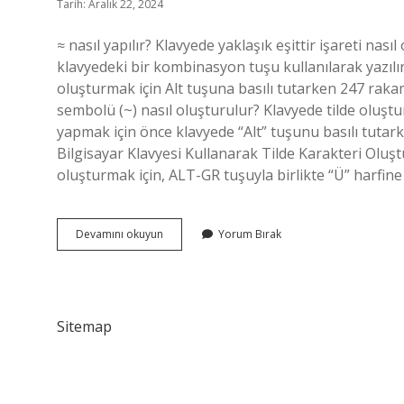
Tarih: Aralık 22, 2024
≈ nasıl yapılır? Klavyede yaklaşık eşittir işareti nasıl 
klavyedeki bir kombinasyon tuşu kullanılarak yazılır.
oluşturmak için Alt tuşuna basılı tutarken 247 rakaml
sembolü (~) nasıl oluşturulur? Klavyede tilde oluş
yapmak için önce klavyede “Alt” tuşunu basılı tutarke
Bilgisayar Klavyesi Kullanarak Tilde Karakteri Oluş
oluşturmak için, ALT-GR tuşuyla birlikte “Ü” harfine
Yaklaşık
Devamını okuyun
Yorum Bırak
Sembolü
Klavyede
Nasıl
Yapılır
Sitemap