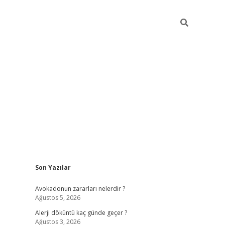
Sidebar
Son Yazılar
grandoperabet yeni gir
Avokadonun zararları nelerdir ?
Ağustos 5, 2026
Alerji döküntü kaç günde geçer ?
Ağustos 3, 2026