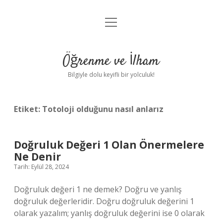
menüyü
Anasayfa
aç
Gizlilik Politikası
Öğrenme ve İlham
Yasal Uyarı
Bilgiyle dolu keyifli bir yolculuk!
Hakkımızda
Etiket:
Totoloji olduğunu nasıl anlarız
Doğruluk Değeri 1 Olan Önermelere
Ne Denir
Tarih: Eylül 28, 2024
Doğruluk değeri 1 ne demek? Doğru ve yanlış
doğruluk değerleridir. Doğru doğruluk değerini 1
olarak yazalım; yanlış doğruluk değerini ise 0 olarak