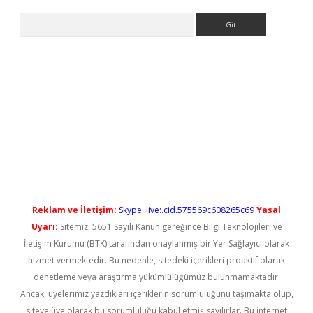
Arama
 yeni giriş
Reklam ve İletişim:
Skype: live:.cid.575569c608265c69
Yasal
Uyarı:
Sitemiz, 5651 Sayılı Kanun gereğince Bilgi Teknolojileri ve
İletişim Kurumu (BTK) tarafından onaylanmış bir Yer Sağlayıcı olarak
hizmet vermektedir. Bu nedenle, sitedeki içerikleri proaktif olarak
denetleme veya araştırma yükümlülüğümüz bulunmamaktadır.
Ancak, üyelerimiz yazdıkları içeriklerin sorumluluğunu taşımakta olup,
siteye üye olarak bu sorumluluğu kabul etmiş sayılırlar. Bu internet