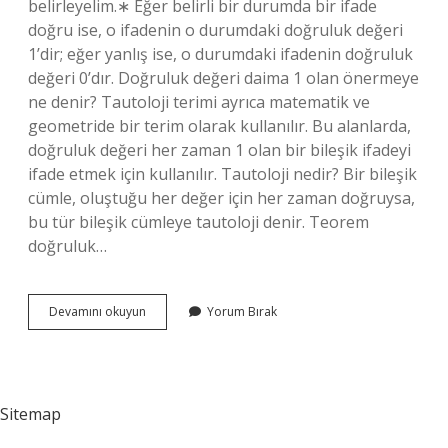
belirleyelim.∗ Eğer belirli bir durumda bir ifade
doğru ise, o ifadenin o durumdaki doğruluk değeri
1’dir; eğer yanlış ise, o durumdaki ifadenin doğruluk
değeri 0’dır. Doğruluk değeri daima 1 olan önermeye
ne denir? Tautoloji terimi ayrıca matematik ve
geometride bir terim olarak kullanılır. Bu alanlarda,
doğruluk değeri her zaman 1 olan bir bileşik ifadeyi
ifade etmek için kullanılır. Tautoloji nedir? Bir bileşik
cümle, oluştuğu her değer için her zaman doğruysa,
bu tür bileşik cümleye tautoloji denir. Teorem
doğruluk…
Doğruluk
Devamını okuyun
Yorum Bırak
Değeri
1
Olan
Önermelere
Ne
Sitemap
Denir