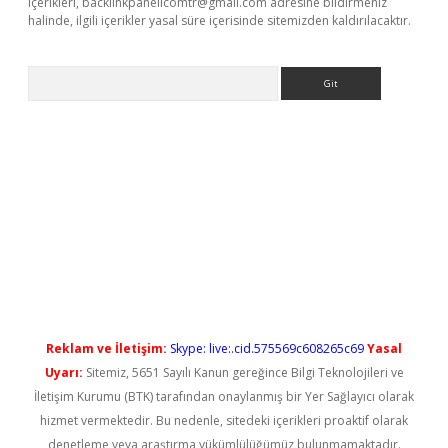
içerikleri,
backlinkpanelicomtr@gmail.com
adresine bildirmeniz
halinde, ilgili içerikler yasal süre içerisinde sitemizden kaldırılacaktır.
Arama
 yeni giriş
Reklam ve İletişim:
Skype: live:.cid.575569c608265c69
Yasal
Uyarı:
Sitemiz, 5651 Sayılı Kanun gereğince Bilgi Teknolojileri ve
İletişim Kurumu (BTK) tarafından onaylanmış bir Yer Sağlayıcı olarak
hizmet vermektedir. Bu nedenle, sitedeki içerikleri proaktif olarak
denetleme veya araştırma yükümlülüğümüz bulunmamaktadır.