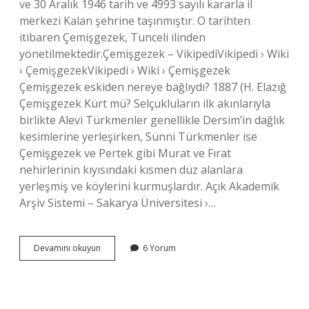
ve 30 Aralık 1946 tarih ve 4993 sayılı kararla il
merkezi Kalan şehrine taşınmıştır. O tarihten
itibaren Çemişgezek, Tunceli ilinden
yönetilmektedir.Çemişgezek – VikipediVikipedi › Wiki
› ÇemişgezekVikipedi › Wiki › Çemişgezek
Çemişgezek eskiden nereye bağlıydı? 1887 (H. Elazığ
Çemişgezek Kürt mü? Selçukluların ilk akınlarıyla
birlikte Alevi Türkmenler genellikle Dersim’in dağlık
kesimlerine yerleşirken, Sünni Türkmenler ise
Çemişgezek ve Pertek gibi Murat ve Fırat
nehirlerinin kıyısındaki kısmen düz alanlara
yerleşmiş ve köylerini kurmuşlardır. Açık Akademik
Arşiv Sistemi – Sakarya Üniversitesi ›…
Çemişgezek
Devamını okuyun
6 Yorum
Ne
Zaman
Elazığdan
Ayrıldı