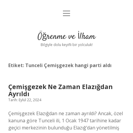
menüyü
Anasayfa
aç
Gizlilik Politikası
Öğrenme ve İlham
Yasal Uyarı
Bilgiyle dolu keyifli bir yolculuk!
Hakkımızda
Etiket:
Tunceli Çemişgezek hangi parti aldı
Çemişgezek Ne Zaman Elazığdan
Ayrıldı
Tarih: Eylül 22, 2024
Çemişgezek Elazığdan ne zaman ayrıldı? Ancak, özel
kanuna göre Tunceli ili, 1 Ocak 1947 tarihine kadar
geçici merkezinin bulunduğu Elazığ’dan yönetilmiş