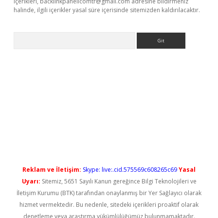
içerikleri,
backlinkpanelicomtr@gmail.com
adresine bildirmeniz
halinde, ilgili içerikler yasal süre içerisinde sitemizden kaldırılacaktır.
Arama
yeni giriş
Reklam ve İletişim:
Skype: live:.cid.575569c608265c69
Yasal
Uyarı:
Sitemiz, 5651 Sayılı Kanun gereğince Bilgi Teknolojileri ve
İletişim Kurumu (BTK) tarafından onaylanmış bir Yer Sağlayıcı olarak
hizmet vermektedir. Bu nedenle, sitedeki içerikleri proaktif olarak
denetleme veya araştırma yükümlülüğümüz bulunmamaktadır.