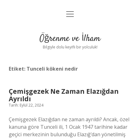
menüyü
Anasayfa
aç
Gizlilik Politikası
Öğrenme ve İlham
Yasal Uyarı
Bilgiyle dolu keyifli bir yolculuk!
Hakkımızda
Etiket:
Tunceli kökeni nedir
Çemişgezek Ne Zaman Elazığdan
Ayrıldı
Tarih: Eylül 22, 2024
Çemişgezek Elazığdan ne zaman ayrıldı? Ancak, özel
kanuna göre Tunceli ili, 1 Ocak 1947 tarihine kadar
geçici merkezinin bulunduğu Elazığ’dan yönetilmiş