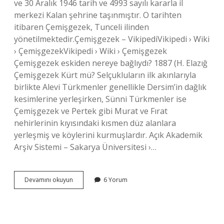
ve 30 Aralık 1946 tarih ve 4993 sayılı kararla il
merkezi Kalan şehrine taşınmıştır. O tarihten
itibaren Çemişgezek, Tunceli ilinden
yönetilmektedir.Çemişgezek – VikipediVikipedi › Wiki
› ÇemişgezekVikipedi › Wiki › Çemişgezek
Çemişgezek eskiden nereye bağlıydı? 1887 (H. Elazığ
Çemişgezek Kürt mü? Selçukluların ilk akınlarıyla
birlikte Alevi Türkmenler genellikle Dersim’in dağlık
kesimlerine yerleşirken, Sünni Türkmenler ise
Çemişgezek ve Pertek gibi Murat ve Fırat
nehirlerinin kıyısındaki kısmen düz alanlara
yerleşmiş ve köylerini kurmuşlardır. Açık Akademik
Arşiv Sistemi – Sakarya Üniversitesi ›…
Çemişgezek
Devamını okuyun
6 Yorum
Ne
Zaman
Elazığdan
Ayrıldı